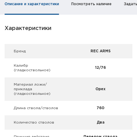
Фальшпатроны
Описание и характеристики
Посмотреть наличие
Задат
Холодная пристрелка оружия
Характеристики
Оружейные шкафы и сейфы
Чехлы и кейсы
Брeнд
REC ARMS
Релоадинг
Калибр
12/76
(гладкоствольное)
Сигнальные средства
Материал ложи/
Дартс
приклада
Орех
(гладкоствольное)
Аксессуары
Длина ствола/стволов
760
Комплекты
Количество стволов
Два
Принцип действия
Перелом ствола