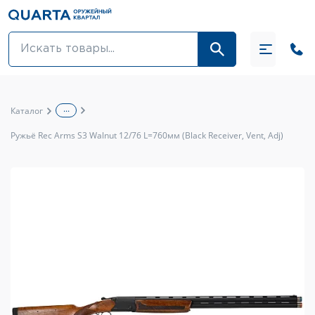
Оптовикам
Акции
...
Каталог
Оптика и крепления
Ружьё Rec Arms S3 Walnut 12/76 L=760мм (Black Receiver, Vent, Adj)
Оружие и патроны
Одежда
Средства для ухода за оружием
Тюнинг оружия и ЗИП
Обувь