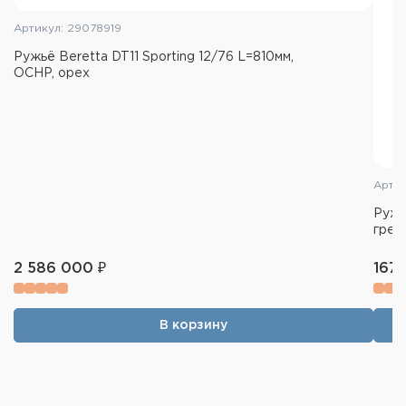
Артикул: 29078919
Ружьё Beretta DT11 Sporting 12/76 L=810мм,
OCHP, орех
Артик
Ружь
греб
2 586 000 ₽
167 
В корзину