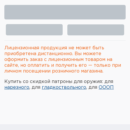
Элементы питания и зарядные
устройства
Охотничье снаряжение
Ремни, патронташи и подсумки
Лицензионная продукция не может быть
Фонари и ЛЦУ
приобретена дистанционно. Вы можете
оформить заказ с лицензионным товаром на
сайте, но оплатить и получить его — только при
Туристическое снаряжение
личном посещении розничного магазина.
Инструменты
Купить со скидкой патроны для оружия: для
нарезного
, для
гладкоствольного
, для
ОООП
Опоры и станки для оружия
Термосы, термосумки, бутылки
Мишени