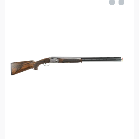
Извлечение стреляных гильз: эжектор
Материал ствольной коробки: кованая сталь
Цвет ствольной коробки: чёрный
Материал ложи: орех
Регулируемый гребень приклада
Прицельные приспособления: вентилируемая
планка и мушка с фибероптическим волокном
Комплектация:
Ружье
Пять дульных сужений
Ключ для замены дульных сужений
Пластиковый кейс для трех дульных сужений и
ключа
Руководство по эксплуатации
Сертификат соответствия