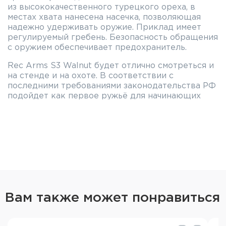
из высококачественного турецкого ореха, в
местах хвата нанесена насечка, позволяющая
надежно удерживать оружие. Приклад имеет
регулируемый гребень. Безопасность обращения
с оружием обеспечивает предохранитель.
Rec Arms S3 Walnut будет отлично смотреться и
на стенде и на охоте. В соответствии с
последними требованиями законодательства РФ
подойдет как первое ружьё для начинающих
охотников и стрелков.
Компания Rec Arms была основана в 2009 году и
расположена в городе Стамбул, Турция. Команда
Rec Arms работает в области огнестрельного
оружия с 2004 года и имеет большой опыт в
разработке и продаже различных типов оружия.
Характеристики:
Вам также может понравиться
Калибр - 12х76мм
Длина ствола - 760 мм