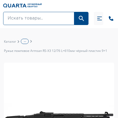
Оптовикам
Акции
...
Каталог
Оптика и крепления
Ружье помповое Armsan RS-X3 12/76 L=610мм чёрный пластик 9+1
Оружие и патроны
Одежда
Средства для ухода за оружием
Тюнинг оружия и ЗИП
Обувь