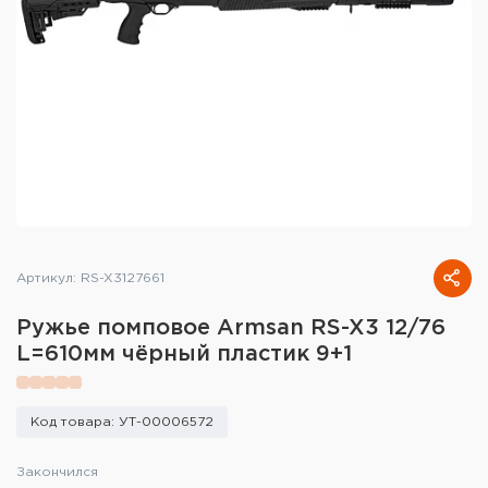
Тактическое снаряжение
Высокоточная стрельба
Спортивная стрельба
Пневматика
Развлекательная стрельба
Ножи
Артикул: RS-X3127661
Инструмент для заточки
Ружье помповое Armsan RS-X3 12/76
L=610мм чёрный пластик 9+1
Кобуры и системы ношения
Кейсы и ящики для патронов и
Код товара: УТ-00006572
снаряжения
Закончился
Сумки и рюкзаки