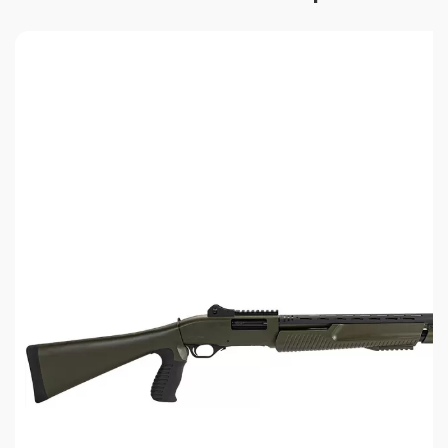
Материал цевья и приклада: высокопрочный
полимер
Масса: ~3,4 кг