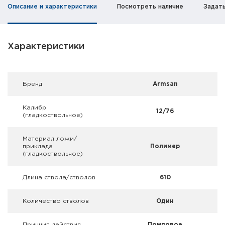
Фальшпатроны
Описание и характеристики
Посмотреть наличие
Задат
Холодная пристрелка оружия
Характеристики
Оружейные шкафы и сейфы
Чехлы и кейсы
Брeнд
Armsan
Релоадинг
Калибр
12/76
(гладкоствольное)
Сигнальные средства
Материал ложи/
Дартс
приклада
Полимер
(гладкоствольное)
Аксессуары
Длина ствола/стволов
610
Комплекты
Количество стволов
Один
Принцип действия
Помповое