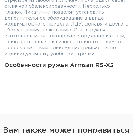
стрельбе из любого положения благодаря своей
отличной сбалансированности. Несколько
планок Пикатинни позволят установить
дополнительное оборудование в ввиде
колдиматорного прицела, ЛЦУ, фонаря и другого
оборудования по желанию. Ствол ружья
изготовлен из высокопрочной оружейной стали,
приклад и цевье – из износостойкого полимера.
Телескопический приклад настраивается по
индивидуальному удобству стрелка.
Особенности ружья Armsan RS-X2
Калибр: 12x76
Ёмкость магазина: 9+1
Длина ствола: 610 мм
Общая длина: 1100 мм
Диоптрические прицельные приспособления
Планки Пикатинни на ствольной коробке, на
магазине (3 шт.) и на цевье
Вам также может понравиться