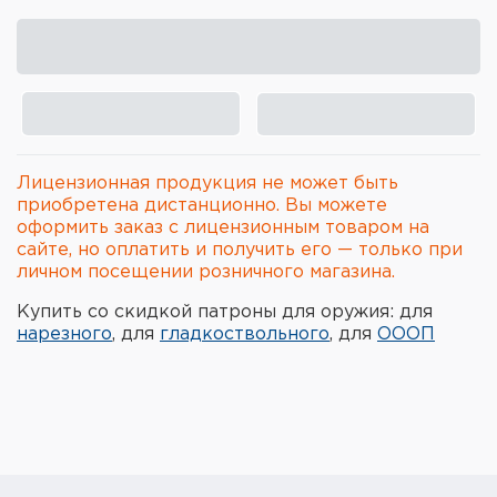
Элементы питания и зарядные
устройства
Охотничье снаряжение
Ремни, патронташи и подсумки
Лицензионная продукция не может быть
Фонари и ЛЦУ
приобретена дистанционно. Вы можете
оформить заказ с лицензионным товаром на
сайте, но оплатить и получить его — только при
Туристическое снаряжение
личном посещении розничного магазина.
Инструменты
Купить со скидкой патроны для оружия: для
нарезного
, для
гладкоствольного
, для
ОООП
Опоры и станки для оружия
Термосы, термосумки, бутылки
Мишени