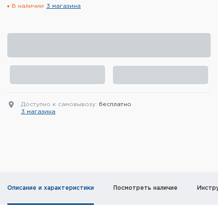
В наличии
3 магазина
Элементы питания и зарядные
устройства
Охотничье снаряжение
Ремни, патронташи и подсумки
Фонари и ЛЦУ
Доступно к самовывозу:
бесплатно
Туристическое снаряжение
3 магазина
Инструменты
Опоры и станки для оружия
Термосы, термосумки, бутылки
Описание и характеристики
Посмотреть наличие
Инстр
Мишени