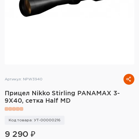
Тактическое снаряжение
Высокоточная стрельба
Спортивная стрельба
Пневматика
Развлекательная стрельба
Ножи
Артикул: NPW3940
Инструмент для заточки
Прицел Nikko Stirling PANAMAX 3-
9X40, сетка Half MD
Кобуры и системы ношения
Кейсы и ящики для патронов и
Код товара: УТ-00000216
снаряжения
9 290 ₽
Сумки и рюкзаки