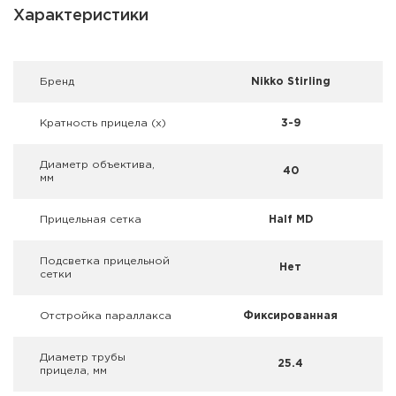
Фальшпатроны
Характеристики
Холодная пристрелка оружия
Брeнд
Nikko Stirling
Оружейные шкафы и сейфы
Кратность прицела (х)
3-9
Чехлы и кейсы
Диаметр объектива,
Релоадинг
40
мм
Сигнальные средства
Прицельная сетка
Half MD
Дартс
Подсветка прицельной
Нет
сетки
Аксессуары
Отстройка параллакса
Фиксированная
Комплекты
Диаметр трубы
25.4
прицела, мм