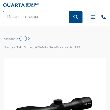
Оптовикам
Акции
...
Каталог
Оптика и крепления
Прицел Nikko Stirling PANAMAX 3-9X40, сетка Half MD
Оружие и патроны
Одежда
Средства для ухода за оружием
Тюнинг оружия и ЗИП
Обувь