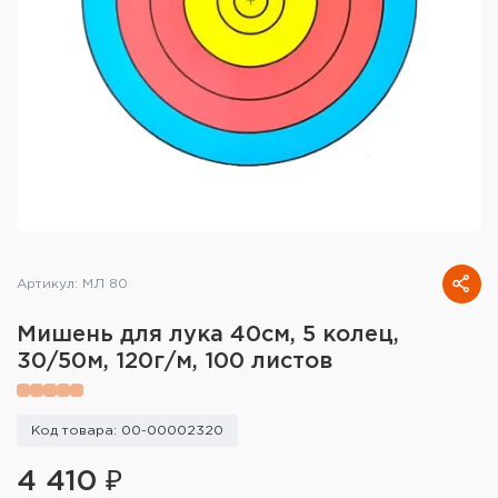
Тактическое снаряжение
Высокоточная стрельба
Спортивная стрельба
Пневматика
Развлекательная стрельба
Ножи
Артикул: МЛ 80
Инструмент для заточки
Мишень для лука 40см, 5 колец,
30/50м, 120г/м, 100 листов
Кобуры и системы ношения
Кейсы и ящики для патронов и
Код товара: 00-00002320
снаряжения
4 410 ₽
Сумки и рюкзаки