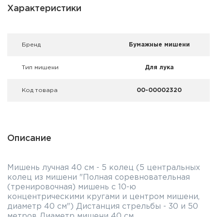
Фальшпатроны
Характеристики
Холодная пристрелка оружия
Брeнд
Бумажные мишени
Оружейные шкафы и сейфы
Тип мишени
Для лука
Чехлы и кейсы
Код товара
00-00002320
Релоадинг
Сигнальные средства
Описание
Дартс
Аксессуары
Мишень лучная 40 см - 5 колец (5 центральных
колец из мишени "Полная соревновательная
Комплекты
(тренировочная) мишень с 10-ю
концентрическими кругами и центром мишени,
диаметр 40 см") Дистанция стрельбы - 30 и 50
метров Диаметр мишени 40 см.