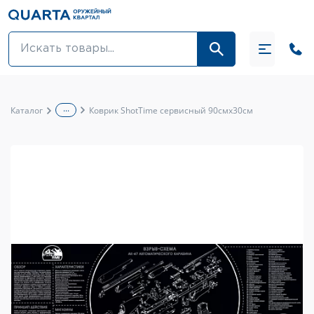
Оптовикам
Акции
...
Каталог
Коврик ShotTime сервисный 90смх30см
Оптика и крепления
Оружие и патроны
Одежда
Средства для ухода за оружием
Тюнинг оружия и ЗИП
Обувь