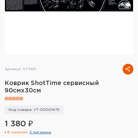
Тактическое снаряжение
Высокоточная стрельба
Спортивная стрельба
Пневматика
Развлекательная стрельба
Артикул: ST-MAT
Ножи
Коврик ShotTime сервисный
Инструмент для заточки
90смх30см
Кобуры и системы ношения
Код товара: УТ-00001479
Кейсы и ящики для патронов и
снаряжения
1 380 ₽
В наличии
3 магазина
Сумки и рюкзаки