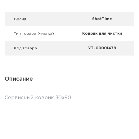
Фальшпатроны
Холодная пристрелка оружия
Брeнд
ShotTime
Оружейные шкафы и сейфы
Тип товара (чистка)
Коврик для чистки
Чехлы и кейсы
Код товара
УТ-00001479
Релоадинг
Сигнальные средства
Описание
Дартс
Сервисный коврик 30x90.
Аксессуары
Комплекты