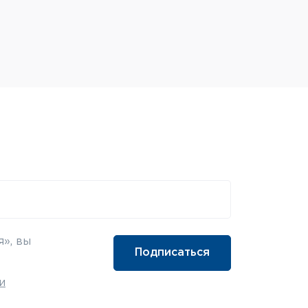
», вы
и