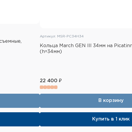
Артикул: MSR-PC34H34
осъемные,
Кольца March GEN III 34мм на Picatin
(h=34мм)
22 400 ₽
В корзину
Купить в 1 клик