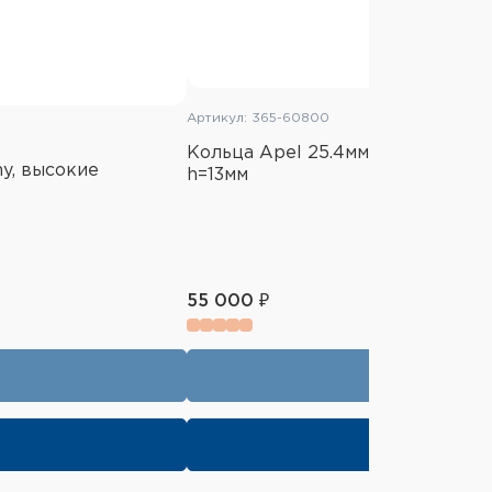
Артикул: 365-60800
Кольца Apel 25.4мм на Picatinny
ny, высокие
h=13мм
55 000 ₽
В корзину
Купить в 1 к