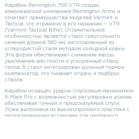
Карабин Remington 700 VTR создан
американской компанией Remington Arms и
сочетает преимущества моделей Varmint и
Tactical, что отражено в его названии — VTR
(Varmint Tactical Rifle). Отличительной
особенностью является ствол треугольного
сечения длиной 560 мм, изготовленный из
углеродистой стали методом холодной ковки.
Эта форма обеспечивает снижение массы,
увеличение жёсткости и ускоренный отвод
тепла. В ствол интегрирован дульный тормоз-
компенсатор, что снижает отдачу и подброс
ствола.
Карабин оснащён ударно-спусковым механизмом
X-Mark Pro с возможностью регулировки усилия,
обеспечивая точный и предсказуемый спуск.
Ложа выполнена из высокопрочного пластика с
прорезиненными вставками для надёжного
удержания. Для уменьшения массы и улучшения
теплоотвода в ложе предусмотрены прорези.
Приклад снабжён мягким резиновым