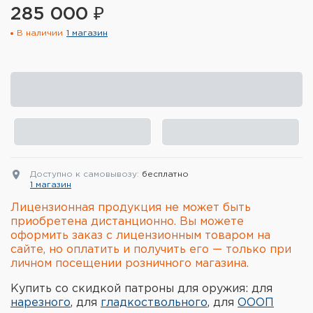
285 000 ₽
Элементы питания и зарядные
устройства
В наличии
1 магазин
Охотничье снаряжение
Ремни, патронташи и подсумки
Фонари и ЛЦУ
Туристическое снаряжение
Доступно к самовывозу:
бесплатно
1 магазин
Инструменты
Лицензионная продукция не может быть
приобретена дистанционно. Вы можете
Опоры и станки для оружия
оформить заказ с лицензионным товаром на
сайте, но оплатить и получить его — только при
Термосы, термосумки, бутылки
личном посещении розничного магазина.
Мишени
Купить со скидкой патроны для оружия: для
нарезного
, для
гладкоствольного
, для
ОООП