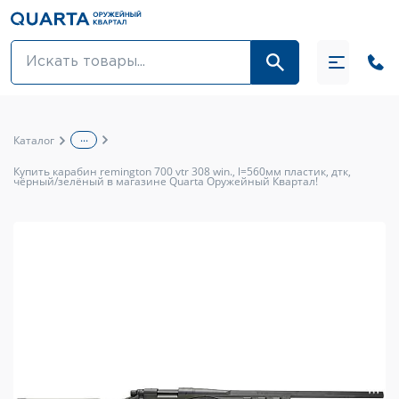
Оптовикам
Акции
...
Каталог
Оптика и крепления
Купить карабин remington 700 vtr 308 win., l=560мм пластик, дтк,
чёрный/зелёный в магазине Quarta Оружейный Квартал!
Оружие и патроны
Одежда
Средства для ухода за оружием
Тюнинг оружия и ЗИП
Обувь