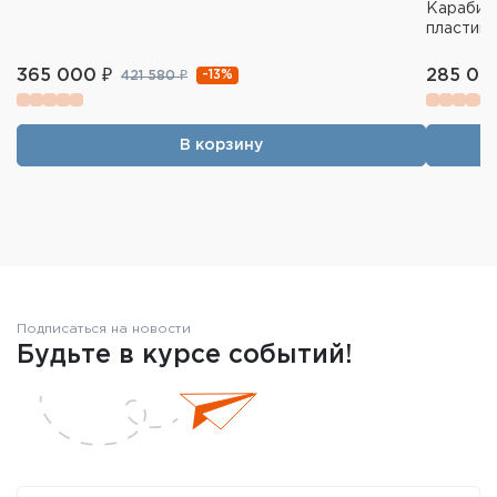
Карабин 
пластик 
365 000 ₽
285 05
-13%
421 580 ₽
В корзину
Подписаться на новости
Будьте в курсе событий!