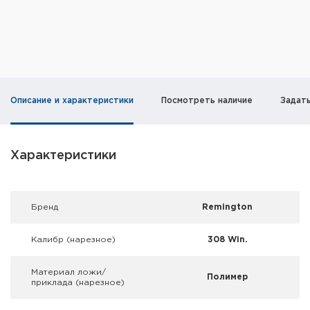
Фальшпатроны
Холодная пристрелка оружия
Оружейные шкафы и сейфы
Описание и характеристики
Посмотреть наличие
Задат
Чехлы и кейсы
Релоадинг
Характеристики
Сигнальные средства
Дартс
Брeнд
Remington
Аксессуары
Калибр (нарезное)
308 Win.
Комплекты
Материал ложи/
Полимер
приклада (нарезное)