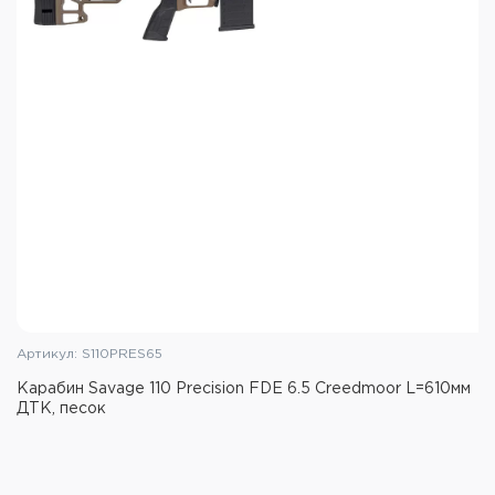
Материал ложи: пластик
Материал ствольной коробки: сталь
Резьба на дульном срезе
Цвет чёрный/зелёный
Артикул: S110PRES65
Карабин Savage 110 Precision FDE 6.5 Creedmoor L=610мм
ДТК, песок