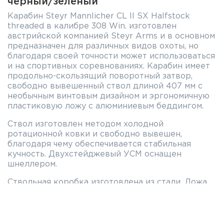
чёрный/зелёный
Карабин Steyr Mannlicher CL II SX Halfstock
threaded в калибре 308 Win. изготовлен
австрийской компанией Steyr Arms и в основном
предназначен для различных видов охоты, но
благодаря своей точности может использоваться
и на спортивных соревнованиях. Карабин имеет
продольно-скользящий поворотный затвор,
свободно вывешенный ствол длиной 407 мм с
необычным винтовым дизайном и эргономичную
пластиковую ложу с алюминиевым беддингом.
Ствол изготовлен методом холодной
ротационной ковки и свободно вывешен,
благодаря чему обеспечивается стабильная
кучность. Двухстейджевый УСМ оснащен
шнеллером.
Ствольная коробка изготовлена из стали. Ложа
выполнена из пластика зелёного цвета и имеет
чёрные полимерные вставки с текстурированной
поверхностью на пистолетной рукояти и цевье
для надёжного удержания оружия. На ложе