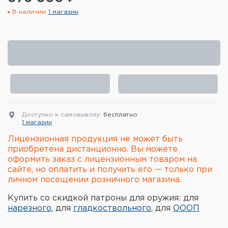
В наличии
1 магазин
Элементы питания и зарядные
устройства
Охотничье снаряжение
Ремни, патронташи и подсумки
Фонари и ЛЦУ
Доступно к самовывозу:
бесплатно
Туристическое снаряжение
1 магазин
Лицензионная продукция не может быть
Инструменты
приобретена дистанционно. Вы можете
оформить заказ с лицензионным товаром на
Опоры и станки для оружия
сайте, но оплатить и получить его — только при
личном посещении розничного магазина.
Термосы, термосумки, бутылки
Купить со скидкой патроны для оружия: для
нарезного
, для
гладкоствольного
, для
ОООП
Мишени