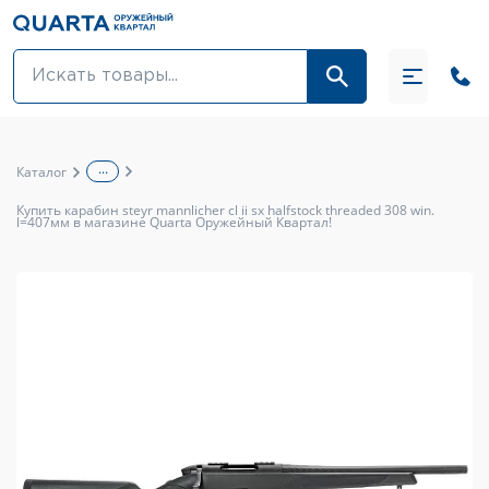
Оптовикам
Акции
...
Каталог
Оптика и крепления
Купить карабин steyr mannlicher cl ii sx halfstock threaded 308 win.
l=407мм в магазине Quarta Оружейный Квартал!
Оружие и патроны
Одежда
Средства для ухода за оружием
Тюнинг оружия и ЗИП
Обувь