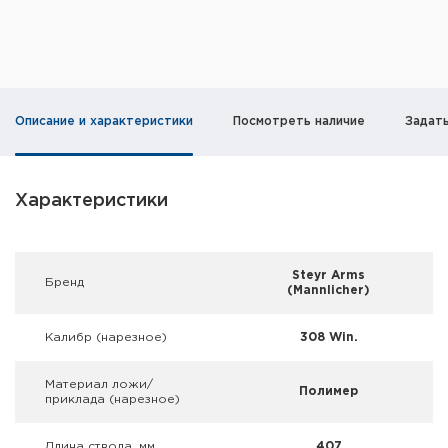
Фальшпатроны
Холодная пристрелка оружия
Оружейные шкафы и сейфы
Описание и характеристики
Посмотреть наличие
Задат
Чехлы и кейсы
Релоадинг
Характеристики
Сигнальные средства
Steyr Arms
Брeнд
Дартс
(Mannlicher)
Аксессуары
Калибр (нарезное)
308 Win.
Комплекты
Материал ложи/
Полимер
приклада (нарезное)
Длина ствола, мм
407