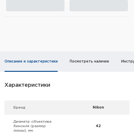
Элементы питания и зарядные
устройства
Охотничье снаряжение
Ремни, патронташи и подсумки
Фонари и ЛЦУ
Описание и характеристики
Посмотреть наличие
Инстр
Туристическое снаряжение
Инструменты
Характеристики
Опоры и станки для оружия
Брeнд
Nikon
Термосы, термосумки, бутылки
Диаметр объектива
Мишени
бинокля (размер
42
линзы), мм.