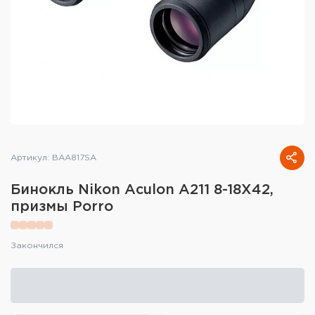
Тактическое снаряжение
Высокоточная стрельба
Спортивная стрельба
Пневматика
Развлекательная стрельба
Артикул: BAA817SA
Ножи
Бинокль Nikon Aculon A211 8-18X42,
Инструмент для заточки
призмы Porro
Кобуры и системы ношения
Закончился
Кейсы и ящики для патронов и
снаряжения
Сумки и рюкзаки