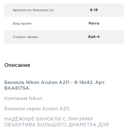
Фальшпатроны
Кратность бинокля (х)
8-18
Холодная пристрелка оружия
Вид призм
Porro
Оружейные шкафы и сейфы
Стекло призм
BaK-4
Чехлы и кейсы
Релоадинг
Описание
Сигнальные средства
Дартс
Бинокль Nikon Aculon A211 - 8-18x42. Арт.
BAA817SA.
Аксессуары
Компания Nikon.
Комплекты
Бинокли серии Aculon A211.
НАДЁЖНЫЕ БИНОКЛИ С ЛИНЗАМИ
ОБЪЕКТИВА БОЛЬШОГО ДИАМЕТРА ДЛЯ