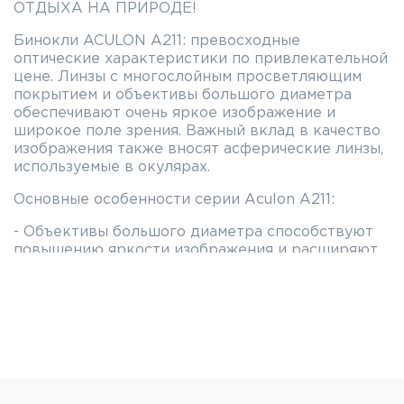
ОТДЫХА НА ПРИРОДЕ!
Бинокли ACULON A211: превосходные
оптические характеристики по привлекательной
цене. Линзы с многослойным просветляющим
покрытием и объективы большого диаметра
обеспечивают очень яркое изображение и
широкое поле зрения. Важный вклад в качество
изображения также вносят асферические линзы,
используемые в окулярах.
Основные особенности серии Aculon A211:
- Объективы большого диаметра способствуют
повышению яркости изображения и расширяют
поле зрения.
- Линзы с многослойным просветляющим
покрытием повышают яркость и резкость
изображения.
- Асферические линзы в окуляре устраняют
искажения по всему полю зрения(КРОМЕ