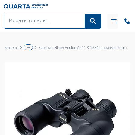
Оптовикам
Акции
...
Каталог
Бинокль Nikon Aculon A211 8-18X42, призмы Porro
Оптика и крепления
Оружие и патроны
Одежда
Средства для ухода за оружием
Тюнинг оружия и ЗИП
Обувь