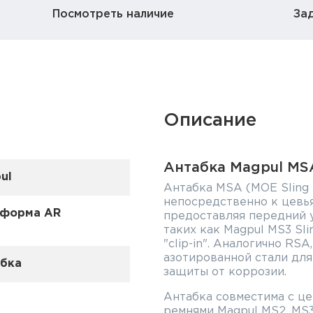
Посмотреть наличие
За
Описание
Антабка Magpul MS
ul
Антабка MSA (MOE Sling
непосредственно к цевья
тформа AR
предоставляя передний 
таких как Magpul MS3 Sli
"clip-in". Аналогично RS
азотированной стали дл
бка
защиты от коррозии.
Антабка совместима с ц
ремнями Magpul MS2, MS