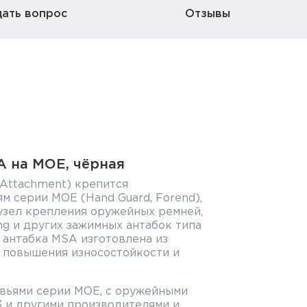
дать вопрос
Отзывы
A на MOE, чёрная
 Attachment) крепится
м серии MOE (Hand Guard, Forend),
узел крепления оружейных ремней,
ng и других зажимных антабок типа
A, антабка MSA изготовлена из
я повышения износостойкости и
евьями серии MOE, с оружейными
3 и другими производителями и