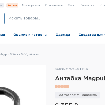
ам
Акции
Мастерская
О компании
Блог
Гарантии
Кон
ния
Оружие и патроны
Одежда
Средства для 
Magpul MSA на MOE, чёрная
Артикул: MAG504-BLK
Антабка Magpul
Код товара: УТ-00008196