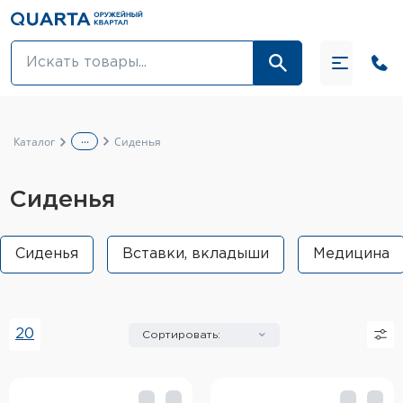
Оптовикам
Акции
...
Каталог
Сиденья
Оптика и крепления
Сиденья
Оружие и патроны
Одежда
Сиденья
Вставки, вкладыши
Медицина
Средства для ухода за оружием
Тюнинг оружия и ЗИП
20
Сортировать:
Обувь