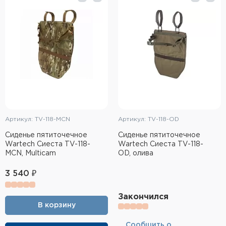
Тактическое снаряжение
Высокоточная стрельба
Спортивная стрельба
Пневматика
Развлекательная стрельба
Артикул: TV-118-MCN
Артикул: TV-118-OD
Ножи
Сиденье пятиточечное
Сиденье пятиточечное
Wartech Сиеста TV-118-
Wartech Сиеста TV-118-
Инструмент для заточки
MCN, Multicam
OD, олива
Кобуры и системы ношения
3 540 ₽
Кейсы и ящики для патронов и
Закончился
снаряжения
В корзину
Сумки и рюкзаки
Cообщить о