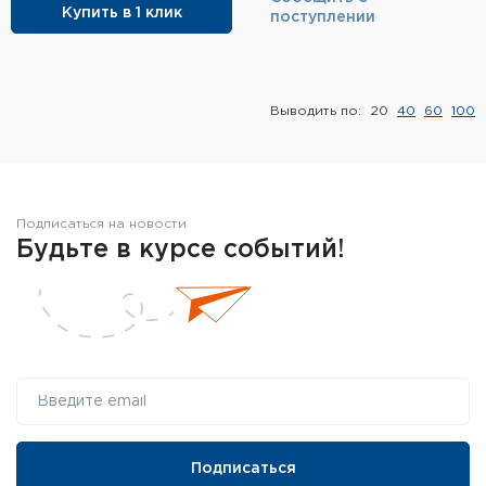
Купить в 1 клик
поступлении
Элементы питания и зарядные
устройства
Охотничье снаряжение
Выводить по:
20
40
60
100
Ремни, патронташи и подсумки
Фонари и ЛЦУ
Подписаться на новости
Будьте в курсе событий!
Туристическое снаряжение
Инструменты
Опоры и станки для оружия
Термосы, термосумки, бутылки
Мишени