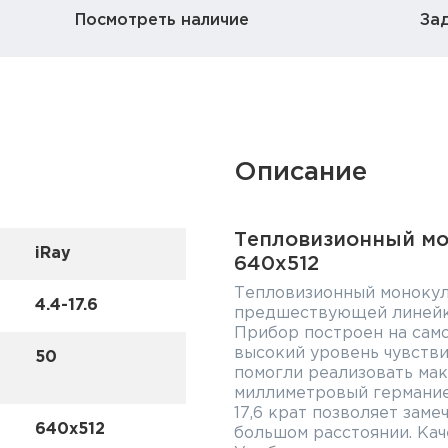
Посмотреть наличие
За
Описание
Тепловизионный мо
iRay
640x512
Тепловизионный монокуля
4.4-17.6
предшествующей линейки
Прибор построен на само
высокий уровень чувстви
50
помогли реализовать мак
миллиметровый германие
17,6 крат позволяет заме
640x512
большом расстоянии. Кач