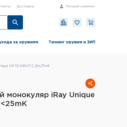
такты
Доставка
Личный кабинет
ухода за оружием
Тюнинг оружия и ЗИП
ique UH 50 640x512, &lt;25mK
 монокуляр iRay Unique
, <25mK