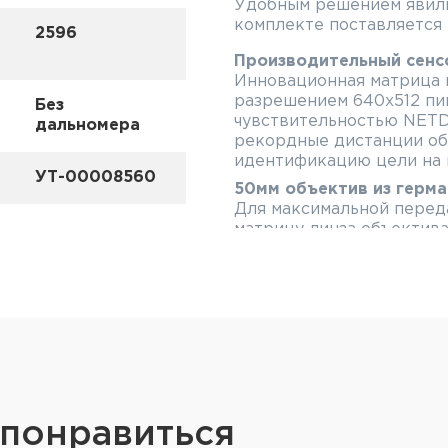
Удобным решением явили
комплекте поставляется 
2596
Производительный сенсо
Инновационная матрица 
разрешением 640x512 пи
Без
чувствительностью NETD
дальномера
рекордные дистанции об
идентификацию цели на в
УТ-00008560
50мм объектив из герма
Для максимальной перед
матрицу линза объектива
германия. Максимум дет
неблагоприятных условия
Увеличение 4.4x-17.6x
Начальная кратность 4.4
переключения цифрового 
Получайте полноценный у
оптической кратности и
увеличение для точной и
Широкое поле зрения 8.
 понравиться
С широким углом обзора