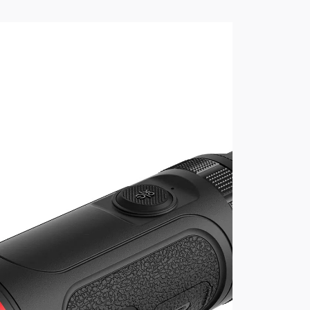
живается за доли секунды и
симум информации с окружающей
ров 50Hz
з шлейфов и рывков за счет
тки кадров 50Hz. Стабильное
 скоростью не передвигался объект
x1080
е в высоком разрешении с
ой гаммы и глубокого черного
 OLED-дисплей имеет низкое
сокую стойкость к температурным
lear 3-его поколения с
итмами обработки изображения
ю детализацию при наблюдении в
, таких как, туман, дождь или