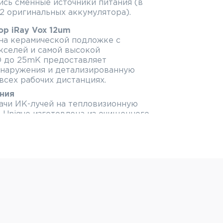
сь сменные источники питания (в
2 оригинальных аккумулятора).
р iRay Vox 12um
на керамической подложке с
кселей и самой высокой
 до 25mK предоставляет
наружения и детализированную
сех рабочих дистанциях.
ния
ачи ИК-лучей на тепловизионную
 Unique изготовлена из очищенного
алей при наблюдении даже в
х.
х с возможностью пошагового
увеличения вплоть до 17.6x.
гол обзора на начальной
ли используйте цифровое
дентификации объекта.
8x6.6
 тепловизионного монокуляра Unique