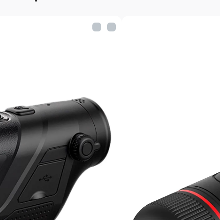
UH 50 любая цель обнару
позволяет собирать мак
среды.
Частота обработки кад
Плавное изображение бе
высокой частоты обрабо
изображение с какой бы
наблюдения.
FHD OLED-дисплей 1440
Полноценное изображени
передачей полной цветов
цвета. Контрастный FHD
энергопотребление и вы
воздействиям.
ULTRACLEAR 3.0
Сверхчёткий режим Ultrac
запатентованными алгор
обеспечивает стабильну
плохих погодных условиях
снежная буря.