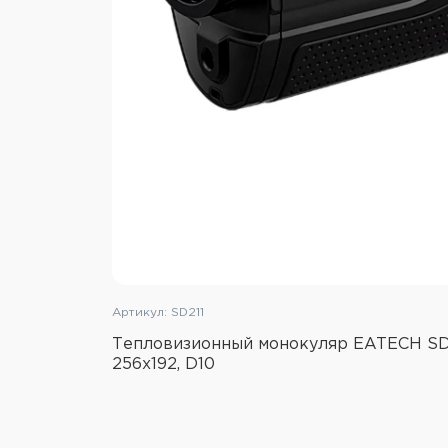
Артикул: SD211
Тепловизионный монокуляр EATECH SD21
256х192, D10