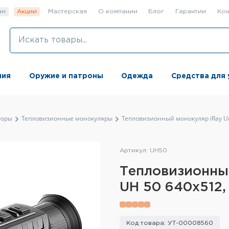
ам
Акции
Мастерская
О компании
Блог
Гарантии
Кон
ния
Оружие и патроны
Одежда
Средства для 
боры
Тепловизионные монокуляры
Тепловизионный монокуляр iRay Un
Артикул: UH50
Тепловизионный
UH 50 640x512
Код товара: УТ-00008560