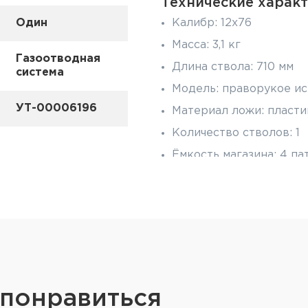
Технические характ
Один
Калибр: 12x76
Масса: 3,1 кг
Газоотводная
Длина ствола: 710 мм
система
Модель: праворукое и
УТ-00006196
Материал ложи: пласти
Количество стволов: 1
Ёмкость магазина: 4 па
Тип приклада: фиксир
Хромированный канал 
УСМ: ручная обработка
«Ласточкин хвост» на 
 понравиться