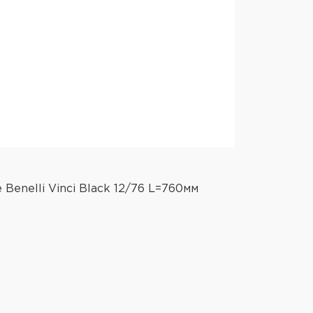
Артикул: BVT1
Benelli Vinci Black 12/76 L=760мм
Ружьё инер
чёрный