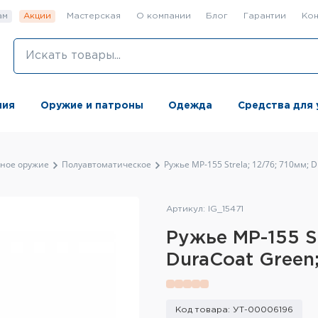
ам
Акции
Мастерская
О компании
Блог
Гарантии
Кон
ния
Оружие и патроны
Одежда
Средства для 
ьное оружие
Полуавтоматическое
Ружье МР-155 Strela; 12/76; 710мм; 
Артикул: IG_15471
Ружье МР-155 St
DuraCoat Green
Код товара: УТ-00006196