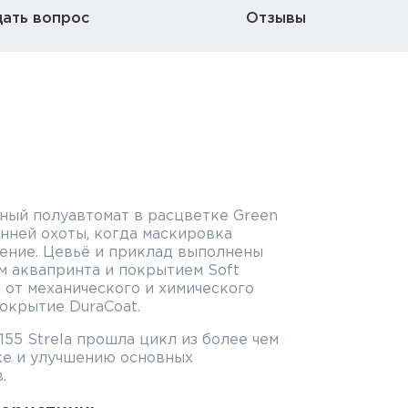
дать вопрос
Отзывы
жный полуавтомат в расцветке Green
нней охоты, когда маскировка
чение. Цевьё и приклад выполнены
м аквапринта и покрытием Soft
а от механического и химического
окрытие DuraCoat.
55 Strela прошла цикл из более чем
ке и улучшению основных
.