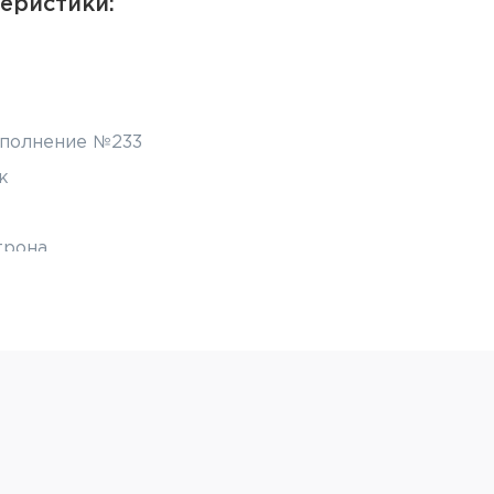
еристики:
сполнение №233
к
трона
ованный
ствола и патронник
 с покрытием нитридом циркония
ствольной коробке