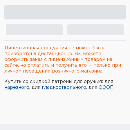
Элементы питания и зарядные
устройства
Охотничье снаряжение
Ремни, патронташи и подсумки
Лицензионная продукция не может быть
Фонари и ЛЦУ
приобретена дистанционно. Вы можете
оформить заказ с лицензионным товаром на
сайте, но оплатить и получить его — только при
Туристическое снаряжение
личном посещении розничного магазина.
Инструменты
Купить со скидкой патроны для оружия: для
нарезного
, для
гладкоствольного
, для
ОООП
Опоры и станки для оружия
Термосы, термосумки, бутылки
Мишени