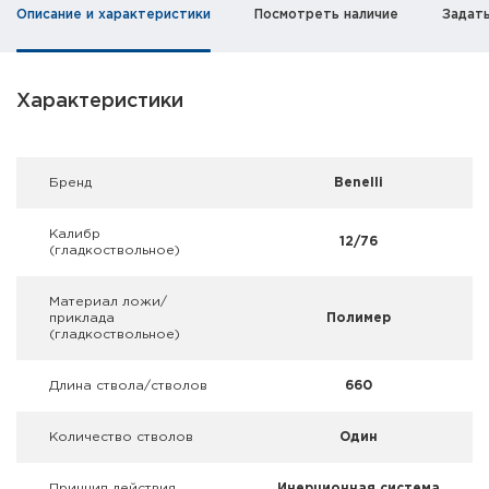
Фальшпатроны
Описание и характеристики
Посмотреть наличие
Задат
Холодная пристрелка оружия
Характеристики
Оружейные шкафы и сейфы
Чехлы и кейсы
Брeнд
Benelli
Релоадинг
Калибр
12/76
(гладкоствольное)
Сигнальные средства
Материал ложи/
Дартс
приклада
Полимер
(гладкоствольное)
Аксессуары
Длина ствола/стволов
660
Комплекты
Количество стволов
Один
Принцип действия
Инерционная система