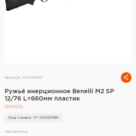
Тактическое снаряжение
Высокоточная стрельба
Спортивная стрельба
Пневматика
Развлекательная стрельба
Ножи
Артикул: A0479900
Инструмент для заточки
Ружьё инерционное Benelli M2 SP
12/76 L=660мм пластик
Кобуры и системы ношения
Кейсы и ящики для патронов и
Код товара: УТ-00005186
снаряжения
Закончился
Сумки и рюкзаки