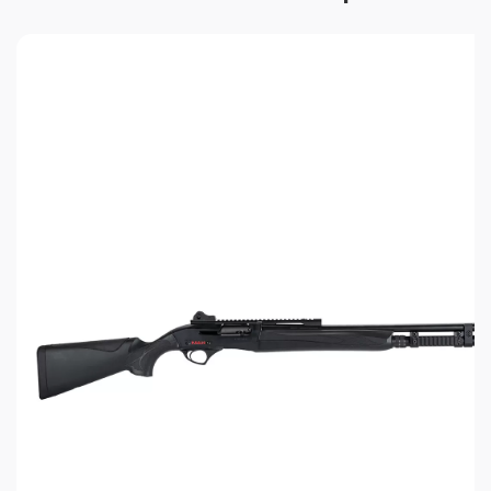
Система Comfortech System уменьшает отдачу
без увеличения веса ружья. Кроме того
уменьшается подброс ствола. Все вместе это
дает на 34% повышение скорости выполнения
повторного выстрела.
Crio System - метод подразумевает постепенное
охлаждение в течение 24 часов материала
оружия до температуры ниже -100° Цельсия.
Благодаря этому удается устранить внутренние
остаточные напряжения и улучшить
механические характеристики металла.
Насечка AirTouch - обтекаемая сферическая
форма обеспечивает естественную вентиляцию
руки и возможность полного контроля ружья
даже в перчатке.
Прицельные приспособления: Откидной целик и
пятисантиметровая оптоволоконная мушка
красного цвета.
Криочоки: Рифленые 3 шт 70 + 20 мм F (*); M