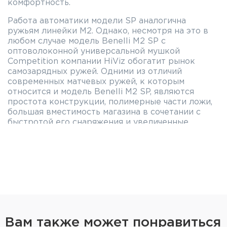
комфортность.
Работа автоматики модели SP аналогична
ружьям линейки М2. Однако, несмотря на это в
любом случае модель Benelli M2 SP с
оптоволоконной универсальной мушкой
Competition компании HiViz обогатит рынок
самозарядных ружей. Одними из отличий
современных матчевых ружей, к которым
относится и модель Benelli M2 SP, являются
простота конструкции, полимерные части ложи,
большая вместимость магазина в сочетании с
быстротой его снаряжения и увеличенные
размеры элементов управления.
Особенности технологий ружья Benelli M2
Используемая в конструкции ружья система
AirTouch увеличивает поверхность контакта с
ладонью, не создавая при этом ощущения
шероховатости. Она гарантирует надёжное и
комфортное удержание оружия, а также
способствует быстрому вскидыванию ружья.
Вам также может понравиться