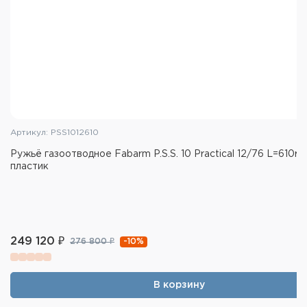
(***); IC (****).
Артикул: PSS1012610
Ружьё газоотводное Fabarm P.S.S. 10 Practical 12/76 L=610мм
пластик
249 120 ₽
-10%
276 800 ₽
В корзину