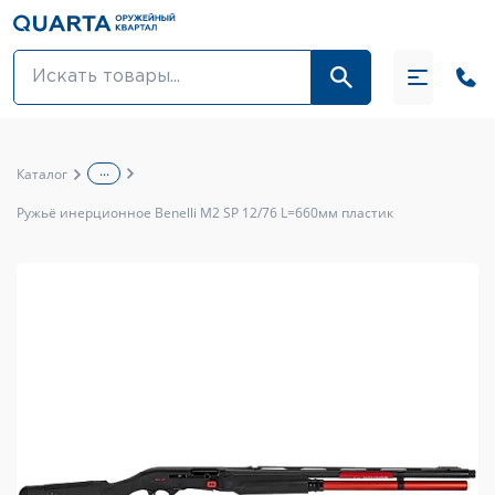
Оптовикам
Акции
...
Каталог
Оптика и крепления
Ружьё инерционное Benelli M2 SP 12/76 L=660мм пластик
Оружие и патроны
Одежда
Средства для ухода за оружием
Тюнинг оружия и ЗИП
Обувь