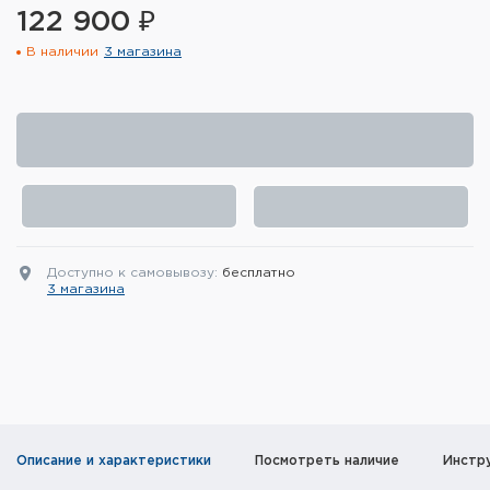
122 900 ₽
Элементы питания и зарядные
устройства
В наличии
3 магазина
Охотничье снаряжение
Ремни, патронташи и подсумки
Фонари и ЛЦУ
Туристическое снаряжение
Доступно к самовывозу:
бесплатно
3 магазина
Инструменты
Опоры и станки для оружия
Термосы, термосумки, бутылки
Мишени
Описание и характеристики
Посмотреть наличие
Инстр