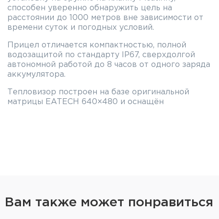
способен уверенно обнаружить цель на
расстоянии до 1000 метров вне зависимости от
времени суток и погодных условий.
Прицел отличается компактностью, полной
водозащитой по стандарту IP67, сверхдолгой
автономной работой до 8 часов от одного заряда
аккумулятора.
Тепловизор построен на базе оригинальной
матрицы EATECH 640×480 и оснащён
объективом диаметром 25 мм.
Максимально реалистичная и информативная
картинка даже при плохой погоде. За счёт
водонепроницаемой конструкции (IP67),
морозостойкого AMOLED-экрана с разрешением
1024×768 пикселей и высокой температурной
чувствительности сенсора, EATECH SR620 с
NETD <30 мК — отличный вариант для осенних и
зимних охот. Этот прибор сохранит
Вам также может понравиться
герметичность под дождём и после падения в
воду на глубину до 1 м, а в непогоду и на морозе