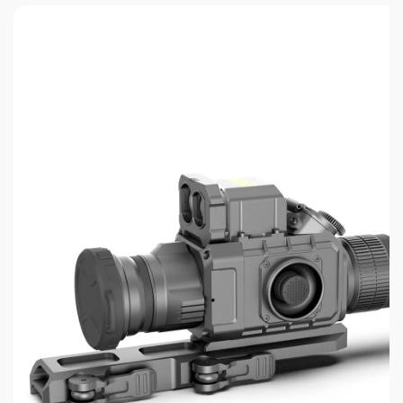
будет работать намного эффективней, чем
тепловизоры с NETD< 40...50 мК. Обеспечивается
более чёткая и точная прорисовка мелких
деталей и малоконтрастных участков, и сама
картинка получается более подробной и
реалистичной как на свету, так и в темноте. 6
цветовых палитр и 3 сюжетных режима
адаптируют изображение под любые
тактические и охотничьи задачи с учётом
окружающей обстановки и индивидуальных
цветовых предпочтений охотника.
10 прицельных сеток. При изменении кратности
все сетки тепловизора EATECH SR620
масштабируются так же, как FFP сетки
оптических прицелов, благодаря чему угловые
размеры элементов остаются постоянными, а
процесс выверки — быстрым и безошибочным.
Прицел обеспечивает оптический зум 1.4x вкупе
с цифровым зумом 1...8x даёт возможность
наблюдать объекты с увеличением до 11.2x. В