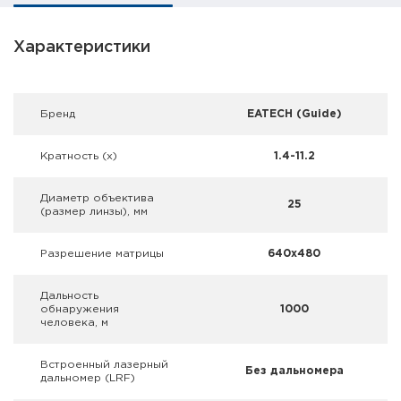
Фальшпатроны
Характеристики
Холодная пристрелка оружия
Оружейные шкафы и сейфы
Брeнд
EATECH (Guide)
Чехлы и кейсы
Кратность (х)
1.4-11.2
Релоадинг
Диаметр объектива
25
(размер линзы), мм
Сигнальные средства
Разрешение матрицы
640x480
Дартс
Дальность
Аксессуары
обнаружения
1000
человека, м
Комплекты
Встроенный лазерный
Без дальномера
дальномер (LRF)