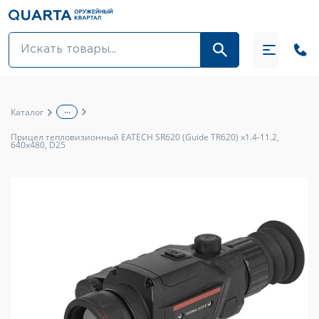
Оптовикам
Акции
...
Каталог
Оптика и крепления
Прицел тепловизионный EATECH SR620 (Guide TR620) x1.4-11.2,
640x480, D25
Оружие и патроны
Одежда
Средства для ухода за оружием
Тюнинг оружия и ЗИП
Обувь