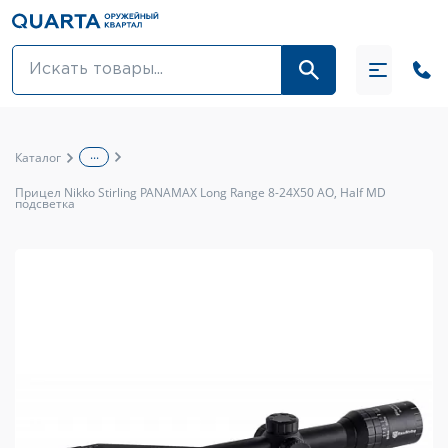
Оптовикам
Акции
...
Каталог
Оптика и крепления
Прицел Nikko Stirling PANAMAX Long Range 8-24X50 AO, Half MD
подсветка
Оружие и патроны
Одежда
Средства для ухода за оружием
Тюнинг оружия и ЗИП
Обувь