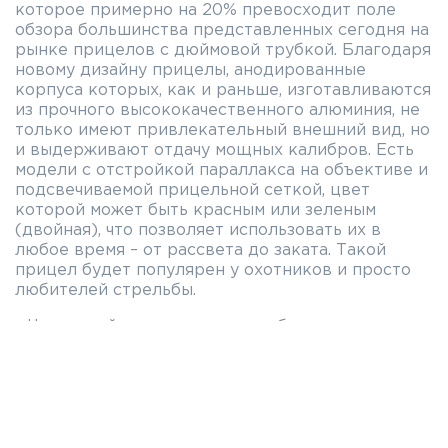
которое примерно на 20% превосходит поле
обзора большинства представленных сегодня на
рынке прицелов с дюймовой трубкой. Благодаря
новому дизайну прицелы, анодированные
корпуса которых, как и раньше, изготавливаются
из прочного высококачественного алюминия, не
только имеют привлекательный внешний вид, но
и выдерживают отдачу мощных калибров. Есть
модели с отстройкой параллакса на объективе и
подсвечиваемой прицельной сеткой, цвет
которой может быть красным или зеленым
(двойная), что позволяет использовать их в
любое время – от рассвета до заката. Такой
прицел будет популярен у охотников и просто
любителей стрельбы.
• Чрезвычайно широкое поле обзора – почти на
20% больше, чем у обычного прицела с дюймовой
трубкой.
• Быстрая фокусировка на окуляре.
• У прицелов с подсветкой прицельная сетка