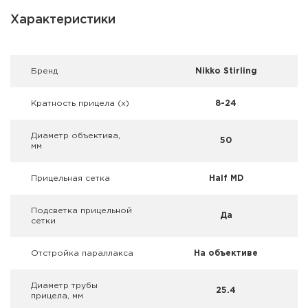
Фальшпатроны
Характеристики
Холодная пристрелка оружия
Оружейные шкафы и сейфы
Брeнд
Nikko Stirling
Чехлы и кейсы
Кратность прицела (х)
8-24
Релоадинг
Диаметр объектива,
50
мм
Сигнальные средства
Прицельная сетка
Half MD
Дартс
Подсветка прицельной
Да
сетки
Аксессуары
Отстройка параллакса
На объективе
Комплекты
Диаметр трубы
25.4
прицела, мм