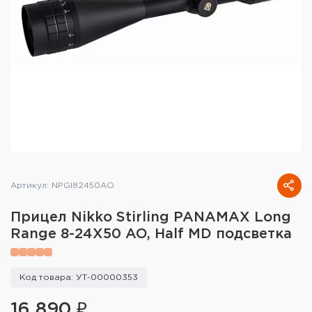
Тактическое снаряжение
Высокоточная стрельба
Спортивная стрельба
Пневматика
Развлекательная стрельба
Ножи
Артикул: NPGI82450AO
Инструмент для заточки
Прицел Nikko Stirling PANAMAX Long
Кобуры и системы ношения
Range 8-24X50 AO, Half MD подсветка
Кейсы и ящики для патронов и
снаряжения
Код товара: УТ-00000353
Сумки и рюкзаки
16 890 ₽