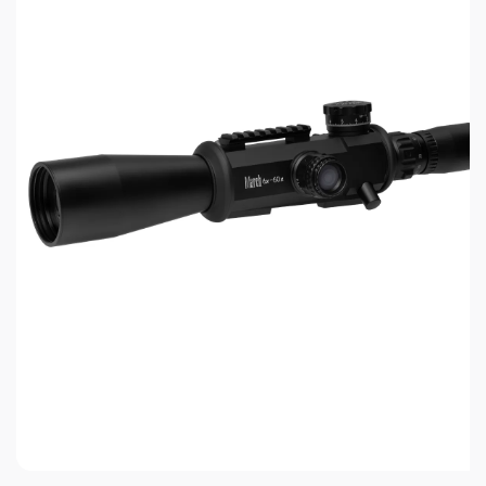
трехкратном увеличении: 1.5-5, 2.5-8, 3-9, 3.5-10
и т. д.), что позволяет использовать наиболее
комфортное увеличение в текущий момент
времени;
прицельная сетка Duplex;
покрытие для дополнительной механической
защиты линз;
защита от грязи и воды;
водонепроницаемая, противотуманная,
противоударная;
лёгкий прочный корпус, устойчивый к
воздействию отдачи;
система управления освещением Twilight Max.
Производитель: Leupold, США.