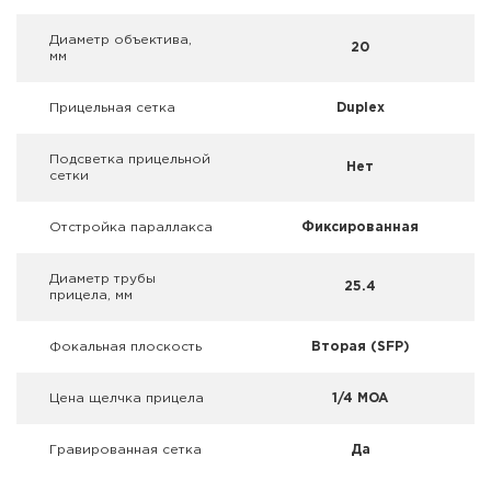
Фальшпатроны
Диаметр объектива,
20
мм
Холодная пристрелка оружия
Прицельная сетка
Duplex
Оружейные шкафы и сейфы
Подсветка прицельной
Чехлы и кейсы
Нет
сетки
Релоадинг
Отстройка параллакса
Фиксированная
Сигнальные средства
Диаметр трубы
25.4
прицела, мм
Дартс
Фокальная плоскость
Вторая (SFP)
Аксессуары
Цена щелчка прицела
1/4 MOA
Комплекты
Гравированная сетка
Да