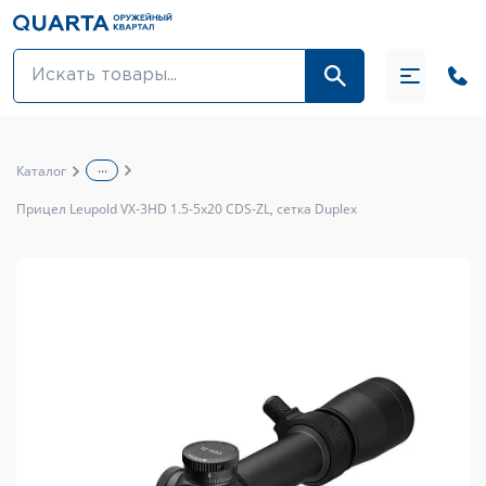
Оптовикам
Акции
...
Каталог
Оптика и крепления
Прицел Leupold VX-3HD 1.5-5x20 CDS-ZL, сетка Duplex
Оружие и патроны
Одежда
Средства для ухода за оружием
Тюнинг оружия и ЗИП
Обувь