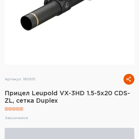
Тактическое снаряжение
Высокоточная стрельба
Спортивная стрельба
Пневматика
Развлекательная стрельба
Ножи
Артикул: 180615
Инструмент для заточки
Прицел Leupold VX-3HD 1.5-5x20 CDS-
ZL, сетка Duplex
Кобуры и системы ношения
Кейсы и ящики для патронов и
Закончился
снаряжения
Сумки и рюкзаки