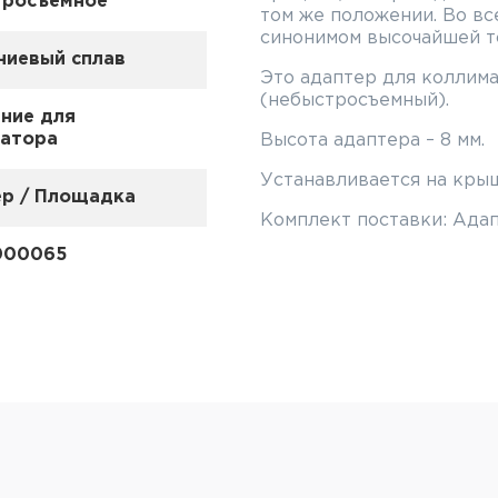
тросъёмное
том же положении. Во в
синонимом высочайшей то
иевый сплав
Это адаптер для коллима
(небыстросъемный).
ние для
атора
Высота адаптера – 8 мм.
Устанавливается на кры
р / Площадка
Комплект поставки: Адапт
000065