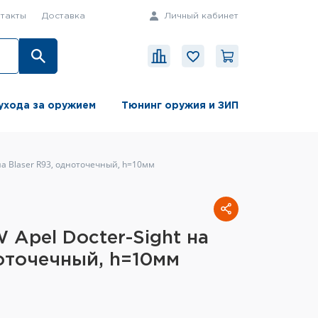
такты
Доставка
Личный кабинет
ухода за оружием
Тюнинг оружия и ЗИП
на Blaser R93, одноточечный, h=10мм
Apel Docter-Sight на
ноточечный, h=10мм