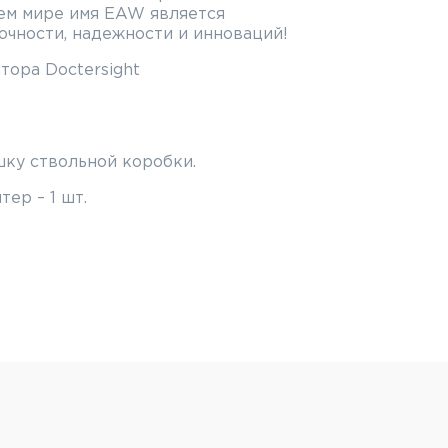
сем мире имя EAW является
чности, надежности и инноваций!
тора Doctersight
шку ствольной коробки.
ер – 1 шт.