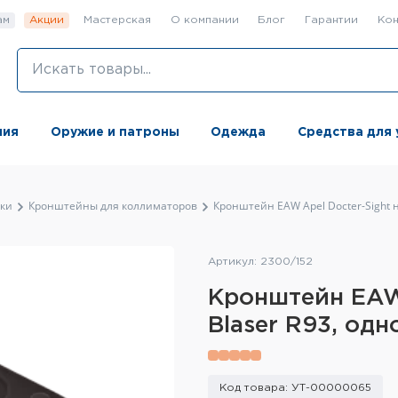
ам
Акции
Мастерская
О компании
Блог
Гарантии
Кон
ния
Оружие и патроны
Одежда
Средства для 
ки
Кронштейны для коллиматоров
Кронштейн EAW Apel Docter-Sight 
Артикул: 2300/152
Кронштейн EAW 
Blaser R93, од
Код товара: УТ-00000065