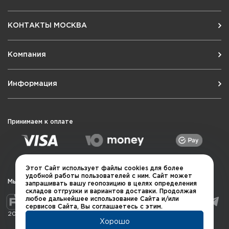
рынке представлено большое количество
различных креплений для прицелов Micro.
КОНТАКТЫ МОСКВА
Тип прицельной марки: Точка – 2 МОА.
Отличия Micro Т-1от нового Aimpoint Micro T-2:
Компания
Коллиматор оснащен новым
усовершенствованным креплением.
Информация
Новое просветляющее покрытие улучшило
светопропускание. Оптика стала более
яркой, что улучшило характеристики при
Принимаем к оплате
совместном использовании с увеличителем.
Благодаря малой длине, прицел Micro T-2
оставляет много места на планках для
установки дополнительного снаряжения.
Этот Сайт использует файлы cookies для более
удобной работы пользователей с ним. Сайт может
Мы в социальных сетях
запрашивать вашу геопозицию в целях определения
Переработанный механизм настроечного
складов отгрузки и вариантов доставки. Продолжая
барабанчика. Время его работы «на износ»
любое дальнейшее использование Сайта и/или
сервисов Сайта, Вы соглашаетесь с этим.
значительно повышено, а сам механизм стал
2026 © QUARTA "Оружейный квартал"
устойчивее к попаданию грязи.
Хорошо