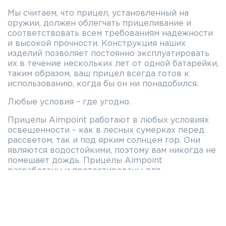
Мы считаем, что прицел, установленный на
оружии, должен облегчать прицеливание и
соответствовать всем требованиям надежности
и высокой прочности. Конструкция наших
изделий позволяет постоянно эксплуатировать
их в течение нескольких лет от одной батарейки,
таким образом, ваш прицел всегда готов к
использованию, когда бы он ни понадобился.
Любые условия – где угодно.
Прицелы Aimpoint работают в любых условиях
освещенности – как в лесных сумерках перед
рассветом, так и под ярким солнцем гор. Они
являются водостойкими, поэтому вам никогда не
помешает дождь. Прицелы Aimpoint
разработаны и протестированы для
использования в любых погодных условиях – от
температур ниже нуля в Арктике до жары и
влажности тропиков.
Для любого типа огнестрельного оружия.