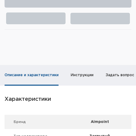
Элементы питания и зарядные
устройства
Охотничье снаряжение
Ремни, патронташи и подсумки
Фонари и ЛЦУ
Туристическое снаряжение
Описание и характеристики
Инструкции
Задать вопрос
Инструменты
Опоры и станки для оружия
Характеристики
Термосы, термосумки, бутылки
Брeнд
Aimpoint
Мишени