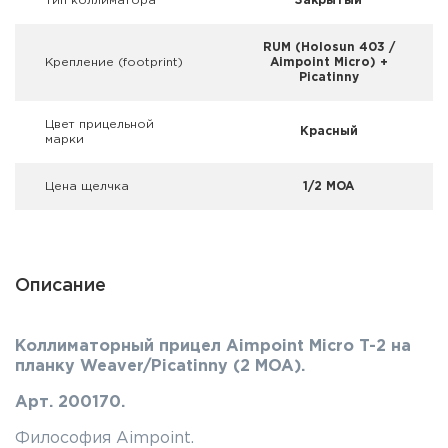
Тип коллиматора
Закрытый
Фальшпатроны
RUM (Holosun 403 /
Холодная пристрелка оружия
Крепление (footprint)
Aimpoint Micro) +
Picatinny
Оружейные шкафы и сейфы
Цвет прицельной
Красный
марки
Чехлы и кейсы
Цена щелчка
1/2 MOA
Релоадинг
Сигнальные средства
Описание
Дартс
Аксессуары
Коллиматорный прицел Aimpoint Micro T-2 на
планку Weaver/Picatinny (2 MOA).
Комплекты
Арт. 200170.
Философия Aimpoint.