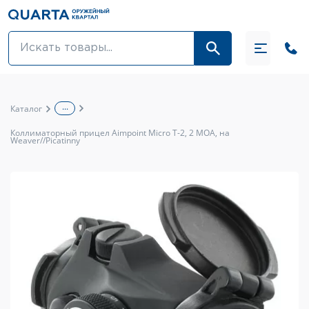
Оптовикам
Акции
...
Каталог
Оптика и крепления
Коллиматорный прицел Aimpoint Micro T-2, 2 МОА, на
Weaver//Picatinny
Оружие и патроны
Одежда
Средства для ухода за оружием
Тюнинг оружия и ЗИП
Обувь