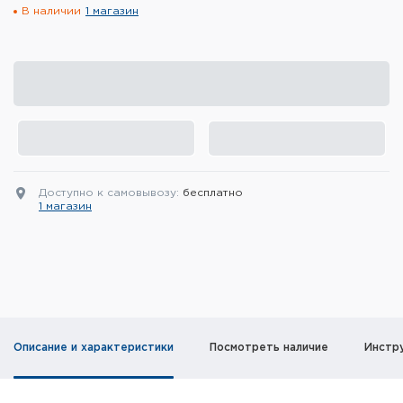
В наличии
1 магазин
Элементы питания и зарядные
устройства
Охотничье снаряжение
Ремни, патронташи и подсумки
Фонари и ЛЦУ
Доступно к самовывозу:
бесплатно
Туристическое снаряжение
1 магазин
Инструменты
Опоры и станки для оружия
Термосы, термосумки, бутылки
Описание и характеристики
Посмотреть наличие
Инстр
Мишени