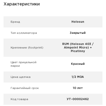
Фальшпатроны
Характеристики
Холодная пристрелка оружия
Брeнд
Holosun
Оружейные шкафы и сейфы
Тип коллиматора
Закрытый
Чехлы и кейсы
RUM (Holosun 403 /
Релоадинг
Крепление (footprint)
Aimpoint Micro) +
Picatinny
Сигнальные средства
Цвет прицельной
Красный
марки
Дартс
Цена щелчка
1/2 MOA
Аксессуары
Гарантийный срок
10 лет
Комплекты
Код товара
УТ-00002462