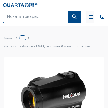
Оптовикам
Акции
...
Каталог
Оптика и крепления
Коллиматор Holosun HS503R, поворотный регулятор яркости
Оружие и патроны
Одежда
Средства для ухода за оружием
Тюнинг оружия и ЗИП
Обувь