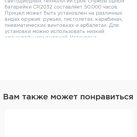
светодиодных технологий срок службы одной
батарейки CR2032 составляет 50.000 часов.
Прицел может быть установлен на различных
видах оружия: ружьях, пистолетах, карабинах,
пневматических винтовках и арбалетах. Для
установки можно использовать низкий
кронштейн или высокий. Установка
производится на планку Weaver/Picatinny.
Размещение батарейки не затрудняет обзор.
Особенности коллиматорного
прицела Holosun Micro 2/65 MOA
(HS503R):
Отсутствие параллакса при неограниченном
удалении зрачка.
Вам также может понравиться
Форма корпуса и эргономичные кнопки
управления создают минимальные помехи
обзору.
Возможность высокой/низкой установки.
Рекомендован к использованию днём и ночью.