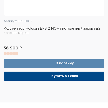
Комплектация коллиматора Holosun
HS503R:
Коллиматор
Артикул: EPS-RD-2
Защитные крышки
Коллиматор Holosun EPS 2 МОА пистолетный закрытый
красная марка
Батарейка CR 2032
Кронштейны для установки – 2 шт.(высокий и
низкий)
56 900 ₽
Ключ полимерный
Ключ универсальный Torx
В корзину
Салфетка для ухода
Купить в 1 клик