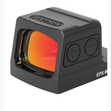
Возможность установки на планку Weaver /
Picatinny. Кронштейн фрезерован на станке с
ЧПУ из алюминиевого сплава Т6061-Т6.
Увеличивающая высоту проставка,
поднимающая оптическую ось прицела на 41,5
мм над монтажной планкой.
Характеристики Holosun HS503R:
Диапазон смещения точки попадания после
снятия/установки: 2 МОА.
Уровни яркости: 10 уровней яркости в дневном
режиме и 2 в режиме совместимости с ПНВ.
Электропитание: CR2032.
Класс пыле- и влагозащищенности: IP67.
Температура хранения: - 40°C to +70°C.
Рабочая температура: -30°C to 60°C.
Водонепроницаемый до 1м.