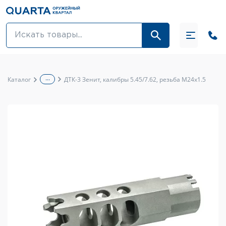
Оптовикам
Акции
...
Каталог
ДТК-3 Зенит, калибры 5.45/7.62, резьба M24x1.5
Оптика и крепления
Оружие и патроны
Одежда
Средства для ухода за оружием
Тюнинг оружия и ЗИП
Обувь