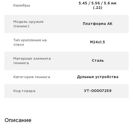
Фальшпатроны
5.45 / 5.56 / 5.6 мм
Калибры
(.22)
Холодная пристрелка оружия
Модель оружия
Платформа АК
(тюнинг)
Оружейные шкафы и сейфы
Тип крепления на
M24x1.5
Чехлы и кейсы
ствол
Релоадинг
Материал элемента
Сталь
тюнинга
Сигнальные средства
Категория тюнинга
Дульные устройства
Дартс
Код товара
УТ-00007259
Аксессуары
Комплекты
Описание