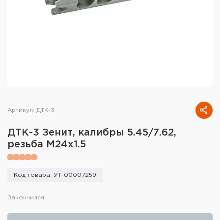
Тактическое снаряжение
Высокоточная стрельба
Спортивная стрельба
Пневматика
Развлекательная стрельба
Артикул: ДТК-3
Ножи
ДТК-3 Зенит, калибры 5.45/7.62,
Инструмент для заточки
резьба M24x1.5
Кобуры и системы ношения
Код товара: УТ-00007259
Кейсы и ящики для патронов и
снаряжения
Закончился
Сумки и рюкзаки