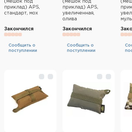
(мешок под
(мешок под
(ме
приклад) APS,
приклад) APS,
прик
стандарт, мох
увеличенная,
увел
олива
мул
Закончился
Закончился
Зак
Cообщить о
Cообщить о
Cо
поступлении
поступлении
по