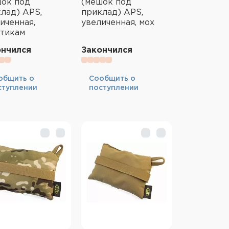
шок под
(мешок под
лад) APS,
приклад) APS,
иченная,
увеличенная, мох
ьтикам
ончился
Закончился
общить о
Cообщить о
ступлении
поступлении