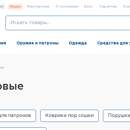
ам
Акции
Мастерская
О компании
Блог
Гарантии
Кон
ния
Оружие и патроны
Одежда
Средства для 
ые
овые
для патронов
Коврики под сошки
Подушки