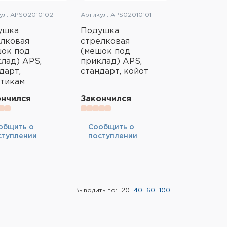
ул: APS02010102
Артикул: APS02010101
ушка
Подушка
лковая
стрелковая
шок под
(мешок под
лад) APS,
приклад) APS,
дарт,
стандарт, койот
ьтикам
ончился
Закончился
общить о
Cообщить о
ступлении
поступлении
Выводить по:
20
40
60
100