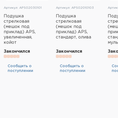
Артикул: APS02030101
Артикул: APS02010103
Артик
Подушка
Подушка
Под
стрелковая
стрелковая
стре
(мешок под
(мешок под
(ме
приклад) APS,
приклад) APS,
прик
увеличенная,
стандарт, олива
стан
койот
мул
Закончился
Закончился
Зак
Cообщить о
Cообщить о
Cо
поступлении
поступлении
по