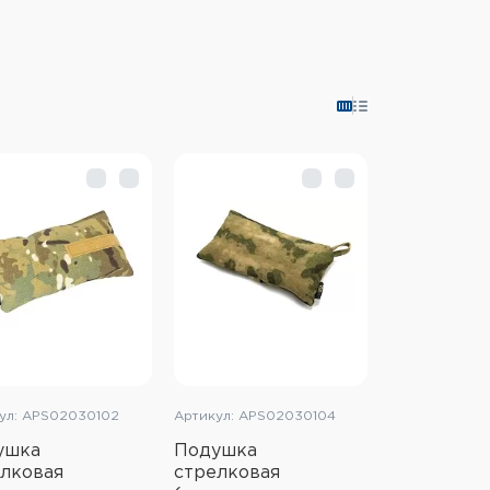
ул: APS02030102
Артикул: APS02030104
ушка
Подушка
лковая
стрелковая