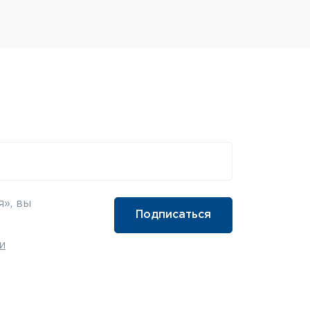
», вы
и