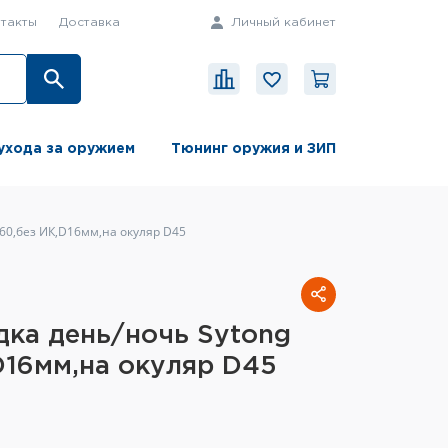
такты
Доставка
Личный кабинет
ухода за оружием
Тюнинг оружия и ЗИП
60,без ИК,D16мм,на окуляр D45
дка день/ночь Sytong
D16мм,на окуляр D45