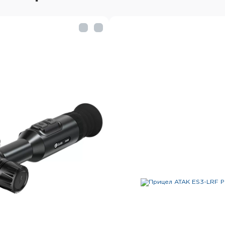
После установки комп
выверка.
Цифровая насадка Syton
высокочувствительную о
быть использована как в 
Модель HT-660 не имеет
Пользователю предостав
отдельно приобретаемог
входит) с возможностью е
которая предусмотрена н
установки ИК-фонаря, ст
насадки в ночное время 
подсветки зависит от в
и возможности фокусиров
Также доступна модель
предусмотрен встроенн
фокусировки луча.
Окулярная насадка Syton
диаметром 16 мм, цифров