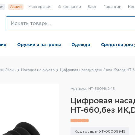
ам
Акции
Мастерская
О компании
Блог
Гарантии
Кон
ния
Оружие и патроны
Одежда
Средства для 
ень/Ночь
Насадки на окуляр
Цифровая насадка день/ночь Sytong HT-6
Артикул: HT-660MK2-16
Цифровая наса
HT-660,без ИК,
Код товара: УТ-00009945