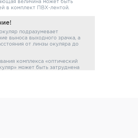
тающая величина может быть
й в комплект ПВХ-лентой.
ие!
 окуляр подразумевает
ие выноса выходного зрачка, а
сстояния от линзы окуляра до
вания комплекса «оптический
окуляр» может быть затруднена
садки на окуляр может
ние положения оптического
мещение его вперёд), либо
р и установка кронштейна с
ся отдельно).
 оптики вперёд, либо подбор
 зависит от модели оружия и
ально.