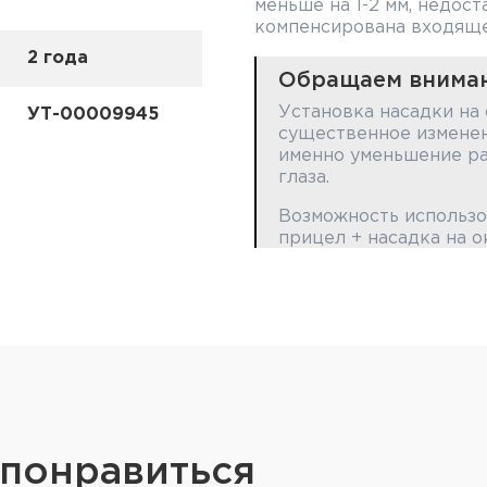
меньше на 1-2 мм, недос
компенсирована входяще
2 года
Обращаем вниман
Установка насадки на
УТ-00009945
существенное изменен
именно уменьшение ра
глаза.
Возможность использо
прицел + насадка на 
или невозможна.
Для использования на
потребоваться измене
прицела на оружии (с
индивидуальный подбо
выносом (приобретает
Возможность смещения
кронштейна с выносом
 понравиться
подбирается индивиду