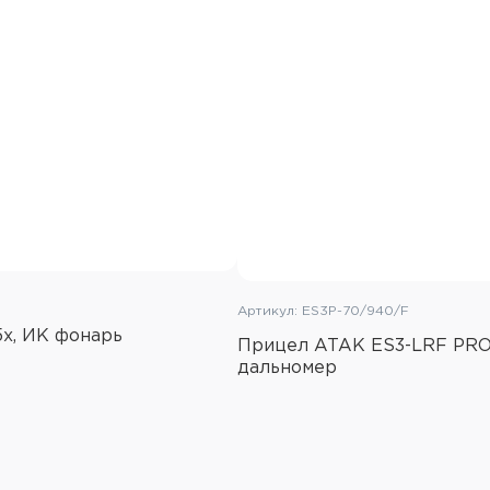
x1/x1.5/x2/x2.5/x3/x3.5,
внутренний OLED диспле
пикселей. Картинка выгл
интерфейс Micro HDMI п
изображение на большой
подключении), встроенны
прямой видимости и бес
видео в приложение на э
Возможна установка карт
Гб и записи видео и фот
звука.
Устройство может исполь
насадка, но и как монок
Артикул: ES3P-70/940/F
устройства обеспечивае
5х, ИК фонарь
3.7В без платы защиты, 
Прицел ATAK ES3-LRF PRO 
обеспечивает автономную
дальномер
возможно запитать устро
питания USB 5В через ра
Продуманное меню позво
функционалом устройств