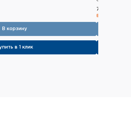
ьного удобства. Устройство
выводом данных на дисплей,
70 000 ₽
" (PiP). Предусмотрены режимы
чных условий (дневной цветной,
ой зелёный).
В корзину
йства в качестве насадки на окуляр
ентровку, а именно совместить
стройстве с перекрестием на
упить в 1 клик
тва предусмотрена резьба M4, в
 переходник под стандарт 1/4
спользования устройства на
еристики Sytong HT-660
: x4
/x1.5/x2/x2.5/x3/x3.5
ение: x4/x6/x8/x10/x12/x14