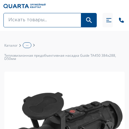
Оптовикам
Акции
...
Каталог
Оптика и крепления
Тепловизионная предобъективная насадка Guide TA450 384x288,
D50мм
Оружие и патроны
Одежда
Средства для ухода за оружием
Тюнинг оружия и ЗИП
Обувь