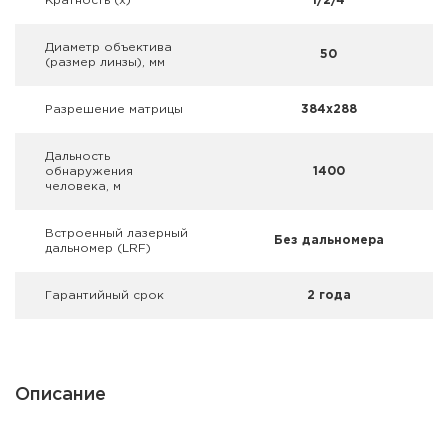
Кратность (х)
1/2/4
Фальшпатроны
Диаметр объектива
50
Холодная пристрелка оружия
(размер линзы), мм
Оружейные шкафы и сейфы
Разрешение матрицы
384x288
Чехлы и кейсы
Дальность
обнаружения
1400
человека, м
Релоадинг
Встроенный лазерный
Сигнальные средства
Без дальномера
дальномер (LRF)
Дартс
Гарантийный срок
2 года
Аксессуары
Комплекты
Описание