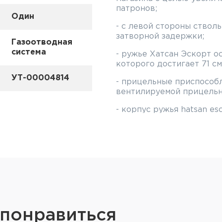
патронов;
Один
- с левой стороны ствол
затворной задержки;
Газоотводная
система
- ружье Хатсан Эскорт о
которого достигает 71 см
УТ-00004814
- прицельные приспособ
вентилируемой прицельн
- корпус ружья hatsan es
пластика черного цвета;
- приклад выполнен в та
- цевье имеет утолщенн
хвата;
- снизу цевья располагае
тактических приспособле
 понравиться