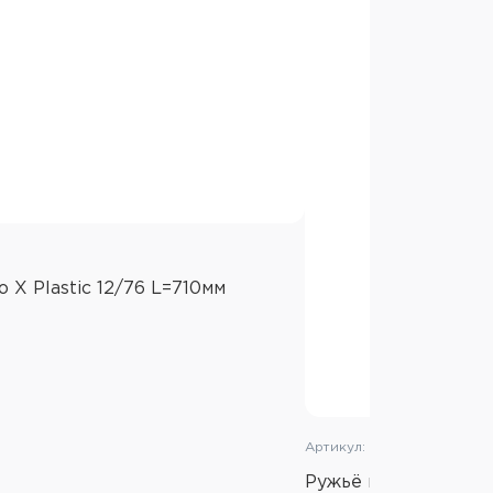
X Plastic 12/76 L=710мм
Артикул: AIS120CM30
Ружьё инерционное A