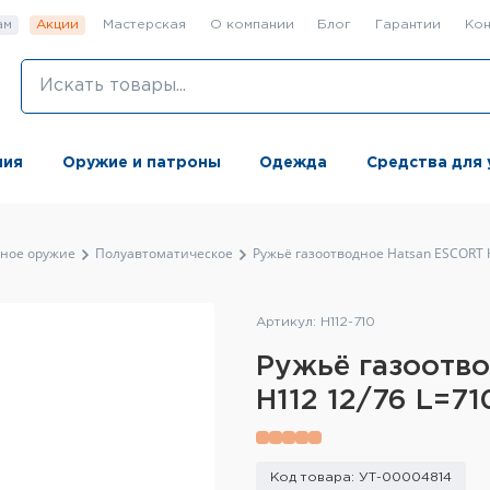
ам
Акции
Мастерская
О компании
Блог
Гарантии
Кон
ния
Оружие и патроны
Одежда
Средства для 
ьное оружие
Полуавтоматическое
Ружьё газоотводное Hatsan ESCORT 
Артикул: H112-710
Ружьё газоотв
H112 12/76 L=7
Код товара: УТ-00004814