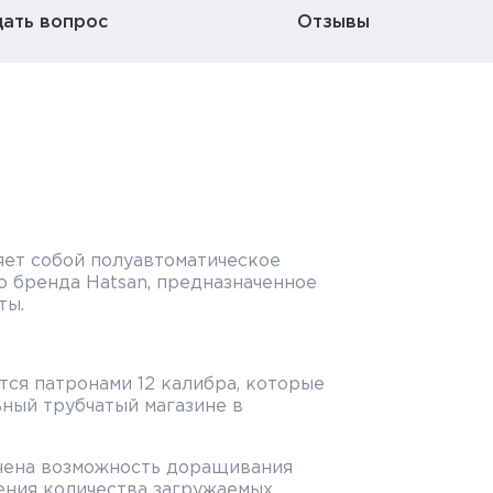
дать вопрос
Отзывы
яет собой полуавтоматическое
 бренда Hatsan, предназначенное
ты.
ется патронами 12 калибра, которые
ный трубчатый магазине в
чена возможность доращивания
ения количества загружаемых