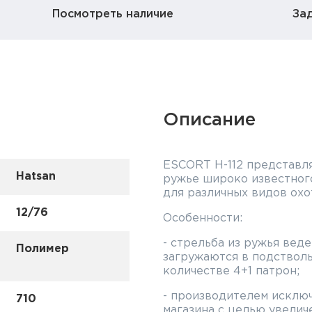
Посмотреть наличие
За
Описание
ESCORT H-112 представл
Hatsan
ружье широко известного
для различных видов охо
12/76
Особенности:
- стрельба из ружья вед
Полимер
загружаются в подстволь
количестве 4+1 патрон;
- производителем исклю
710
магазина с целью увелич