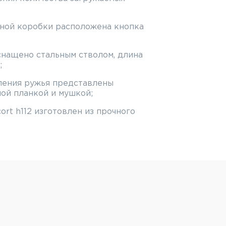
ьной коробки расположена кнопка
снащено стальным стволом, длина
;
ления ружья представлены
ой планкой и мушкой;
cort h112 изготовлен из прочного
ктическом стиле;
ую форму для обеспечения удобного
тся планка Picatinny для установки
ний.