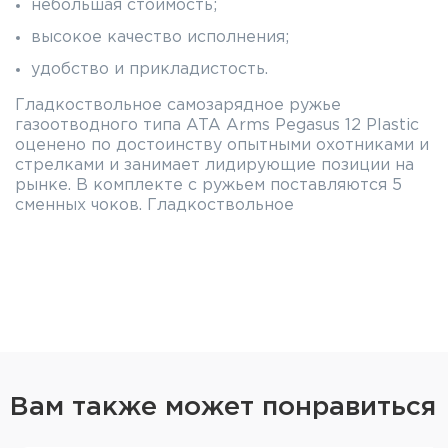
небольшая стоимость;
высокое качество исполнения;
удобство и прикладистость.
Гладкоствольное самозарядное ружье
газоотводного типа ATA Arms Pegasus 12 Plastic
оценено по достоинству опытными охотниками и
стрелками и занимает лидирующие позиции на
рынке. В комплекте с ружьем поставляются 5
сменных чоков. Гладкоствольное
полуавтоматическое ружье от Ata Arms - Pegasus
в калибре 12/76. Данная модель имеет
газоотводный механизм, который собранпо схеме
с коротким ходом поршня.Отличительная
особенность – это система двух сменных
поршней (идут в комплекте) под патроны
различной мощности. Поршень Light Loads
специализирован для стрельбы патроном с
навеской дроби от 24 до 36 граммов, второй
Вам также может понравиться
Heavy Loads – от 38 гр. до патронов магнум с
навеской 57 гр. Магазин рассчитан на 4+1
патрона, благодаря чему,можно быстро