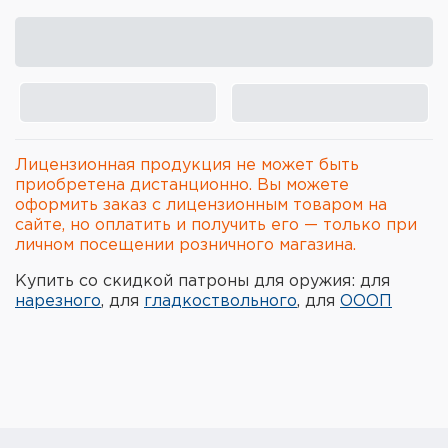
Элементы питания и зарядные
устройства
Охотничье снаряжение
Ремни, патронташи и подсумки
Лицензионная продукция не может быть
Фонари и ЛЦУ
приобретена дистанционно. Вы можете
оформить заказ с лицензионным товаром на
сайте, но оплатить и получить его — только при
Туристическое снаряжение
личном посещении розничного магазина.
Инструменты
Купить со скидкой патроны для оружия: для
нарезного
, для
гладкоствольного
, для
ОООП
Опоры и станки для оружия
Термосы, термосумки, бутылки
Мишени