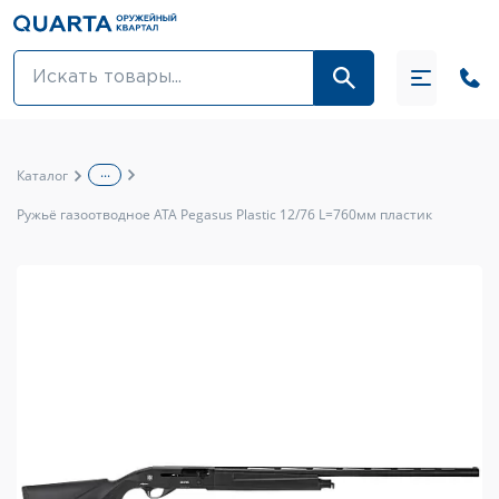
Оптовикам
Акции
...
Каталог
Оптика и крепления
Ружьё газоотводное ATA Pegasus Plastic 12/76 L=760мм пластик
Оружие и патроны
Одежда
Средства для ухода за оружием
Тюнинг оружия и ЗИП
Обувь