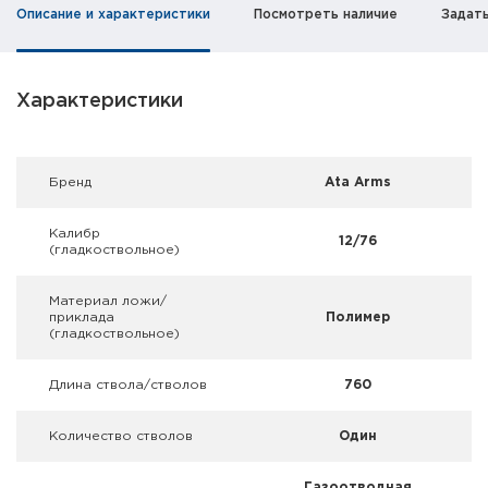
Фальшпатроны
Описание и характеристики
Посмотреть наличие
Задат
Холодная пристрелка оружия
Характеристики
Оружейные шкафы и сейфы
Чехлы и кейсы
Брeнд
Ata Arms
Релоадинг
Калибр
12/76
(гладкоствольное)
Сигнальные средства
Материал ложи/
Дартс
приклада
Полимер
(гладкоствольное)
Аксессуары
Длина ствола/стволов
760
Комплекты
Количество стволов
Один
Газоотводная