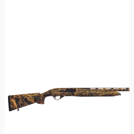
произвести несколько выстрелов без смены
позиции. Предохранитель кнопочный,
интегрирован в спусковую скобу. Приклад и
цевье гладкоствольного ружья выполнены из
полимерного высокопрочного пластика.
Полупистолетная форма рукояти с насечками не
скользит и отлично лежит в руке. Затыльник из
мягкого полимера совместно с работой поршней
заметно смягчает отдачу, что делает стрельбу
более комфортной. Небольшой вес Pegasus
составляет 2,8 кг, а длина ствола - 760
мм.Вентилируемая прицельная планка
обеспечиваетохлаждение ствола во время
интенсивной стрельбы. Благодаря этому ружье
идеально подходит для пролётной охоты на
птицу и прочую водоплавающую дичь. В
комплект входят 5 сменных дульных насадок для
расширения функционала полуавтомата,
позволяя регулировать кучность и осыпи дроби.
Ружье Pegasus может использоваться не только
для охоты, но и как спортивное ружье.