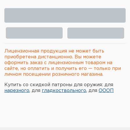
Элементы питания и зарядные
устройства
Охотничье снаряжение
Ремни, патронташи и подсумки
Лицензионная продукция не может быть
Фонари и ЛЦУ
приобретена дистанционно. Вы можете
оформить заказ с лицензионным товаром на
Туристическое снаряжение
сайте, но оплатить и получить его — только при
личном посещении розничного магазина.
Инструменты
Купить со скидкой патроны для оружия: для
нарезного
, для
гладкоствольного
, для
ОООП
Опоры и станки для оружия
Термосы, термосумки, бутылки
Мишени