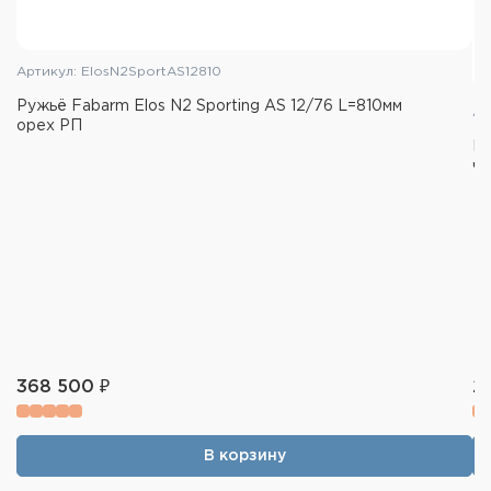
Артикул: ElosN2SportAS12810
Ружьё Fabarm Elos N2 Sporting AS 12/76 L=810мм
Ар
орех РП
Ру
чё
368 500 ₽
2
В корзину