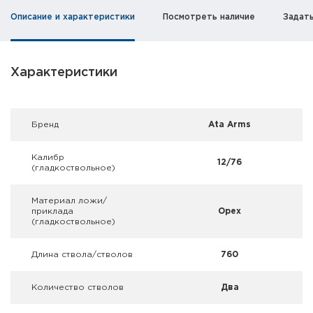
Фальшпатроны
Описание и характеристики
Посмотреть наличие
Задат
Холодная пристрелка оружия
Оружейные шкафы и сейфы
Характеристики
Чехлы и кейсы
Брeнд
Ata Arms
Релоадинг
Калибр
12/76
Сигнальные средства
(гладкоствольное)
Дартс
Материал ложи/
приклада
Орех
(гладкоствольное)
Аксессуары
Длина ствола/стволов
760
Комплекты
Количество стволов
Два