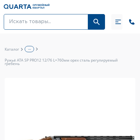
Оптовикам
Акции
...
Каталог
Оптика и крепления
Ружьё ATA SP PRO12 12/76 L=760мм орех сталь регулируемый
гребень
Оружие и патроны
Одежда
Средства для ухода за оружием
Тюнинг оружия и ЗИП
Обувь