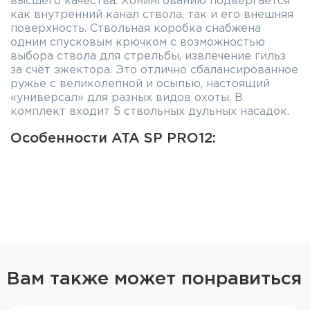
высшего качества. Хонингованию подвергается
как внутренний канал ствола, так и его внешняя
поверхность. Ствольная коробка снабжена
одним спусковым крючком с возможностью
выбора ствола для стрельбы, извлечение гильз
за счёт эжектора. Это отлично сбалансированное
ружье с великолепной и осыпью, настоящий
«универсал» для разных видов охоты. В
комплект входит 5 ствольных дульных насадок.
Особенности ATA SP PRO12:
Калибр: 12x76
Длина ствола: 760мм
Регулируемый гребень
Общая длина: 1260 мм
Масса: 3,5 кг
Вам также может понравиться