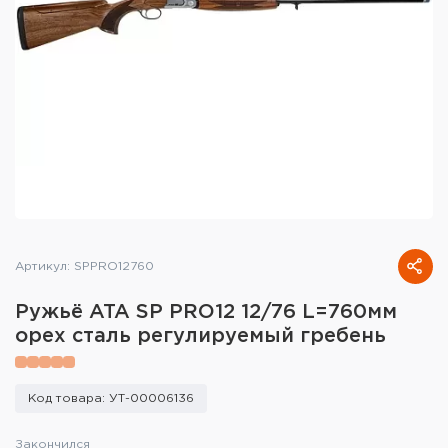
Тактическое снаряжение
Высокоточная стрельба
Спортивная стрельба
Пневматика
Развлекательная стрельба
Ножи
Артикул: SPPRO12760
Инструмент для заточки
Ружьё ATA SP PRO12 12/76 L=760мм
Кобуры и системы ношения
орех сталь регулируемый гребень
Кейсы и ящики для патронов и
снаряжения
Код товара: УТ-00006136
Сумки и рюкзаки
Закончился