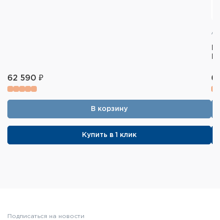
Ар
Пр
MB
62 590 ₽
6
В корзину
Купить в 1 клик
Подписаться на новости