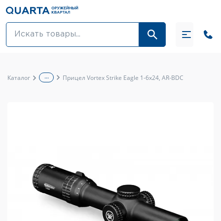
Оптовикам
Акции
...
Каталог
Прицел Vortex Strike Eagle 1-6x24, AR-BDC
Оптика и крепления
Оружие и патроны
Одежда
Средства для ухода за оружием
Тюнинг оружия и ЗИП
Обувь