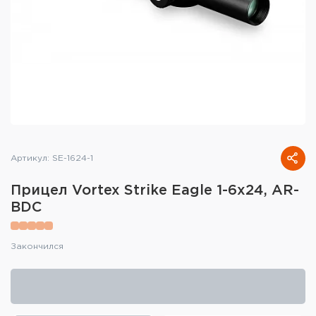
Тактическое снаряжение
Высокоточная стрельба
Спортивная стрельба
Пневматика
Развлекательная стрельба
Артикул: SE-1624-1
Ножи
Прицел Vortex Strike Eagle 1-6x24, AR-
Инструмент для заточки
BDC
Кобуры и системы ношения
Закончился
Кейсы и ящики для патронов и
снаряжения
Сумки и рюкзаки