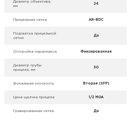
Диаметр объектива,
Фальшпатроны
24
мм
Холодная пристрелка оружия
Прицельная сетка
AR-BDC
Оружейные шкафы и сейфы
Подсветка прицельной
Да
сетки
Чехлы и кейсы
Отстройка параллакса
Фиксированная
Релоадинг
Диаметр трубы
30
прицела, мм
Сигнальные средства
Дартс
Фокальная плоскость
Вторая (SFP)
Аксессуары
Цена щелчка прицела
1/2 MOA
Комплекты
Гравированная сетка
Да