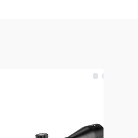
ереключении барабанчики издают
н из прочного алюминиевого сплава
 авиастроении, что гарантирует
чивость к динамическим нагрузкам.
нкционирует в пыльной и влажной
рицел продувают и заполняют
ет появление влаги внутри корпуса
нентах оптической системы при
nny в комплекте.
ца Vector Optics для установки на
ки и карабины поставляются в
еристики Vector Optics Matiz
 мм