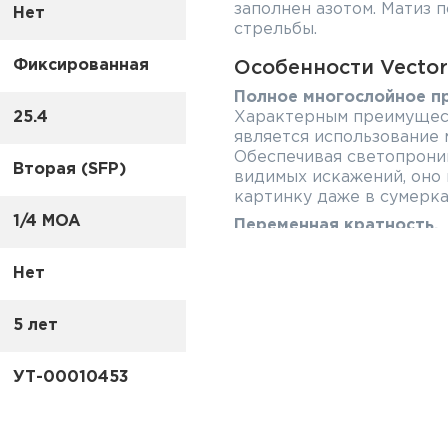
заполнен азотом. Матиз 
Нет
стрельбы.
Фиксированная
Особенности Vector 
Полное многослойное п
25.4
Характерным преимущес
является использование
Обеспечивая светопрони
Вторая (SFP)
видимых искажений, оно
картинку даже в сумерках
1/4 MOA
Переменная кратность.
Увеличение 2-7х обеспе
картинки объекта, распо
Нет
дистанций. Переменная к
на различных дистанциях
5 лет
кратности, прицел не сб
поле зрения движущуюся
Комфортная пристрелка
УТ-00010453
ввода поправок.
Закрытые барабанчики с
1/4 MOA позволяют отре