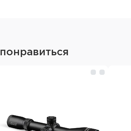
диапазоне 60MOA. При п
чёткий щелчок.
Ударопрочный корпус
Корпус прицела выполне
6061 T6, применяемого в
износостойкость и устой
Прицел бесперебойно фу
среде. Перед сборкой п
 понравиться
азотом, что предотвраща
и её скопление на компо
перепадах температуры.
Кольца 25.4 мм на Picati
Высококачественные коль
планку Picatinny винтов
комплекте.
Технические характ
2-7x32:
Увеличение: 2-7x
Диаметр объектива: 32