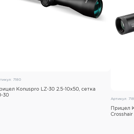
Диаметр окуляра: 34 м
Покрытие оптики: мно
Отстройка параллакса:
Сетка: VOW-MOA
Фокальная плоскость: 
Подсветка: без подсве
Размер выходного зрачка
Удаление выходного зр
Диапазон регулировок 
тикул: 7180
Поле зрения: 14 м/100 м
рицел Konuspro LZ-30 2.5-10x50, сетка
0-30
Барабаны ввода попра
Артикул: 71
Цена клика: 1/4 MOA
Прицел Ko
Crosshair
Диапазон регулировок
Диапазон регулировок