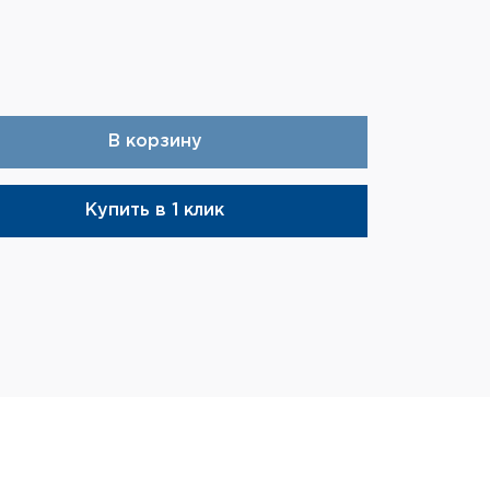
миниевый сплав 6061-T6
м
38 990 ₽
В корзину
пус
 600g
Купить в 1 клик
мм на планку Weaver/Picatinny
объектива и окуляра
ры для очистки оптики