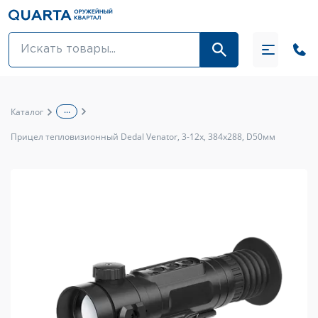
Оптовикам
Акции
...
Каталог
Оптика и крепления
Прицел тепловизионный Dedal Venator, 3-12x, 384x288, D50мм
Оружие и патроны
Одежда
Средства для ухода за оружием
Тюнинг оружия и ЗИП
Обувь