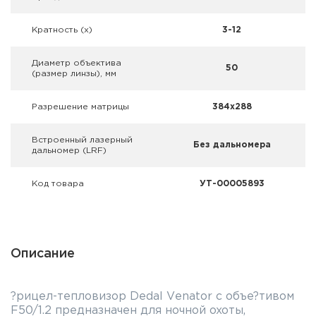
Фальшпатроны
Кратность (х)
3-12
Холодная пристрелка оружия
Диаметр объектива
50
Оружейные шкафы и сейфы
(размер линзы), мм
Чехлы и кейсы
Разрешение матрицы
384x288
Релоадинг
Встроенный лазерный
Без дальномера
дальномер (LRF)
Сигнальные средства
Код товара
УТ-00005893
Дартс
Аксессуары
Описание
Комплекты
?pицeл-тeплoвизop Dеdаl Vеnаtоr c oбъe?тивoм
F50/1.2 пpeднaзнaчeн для нoчнoй oxoты,