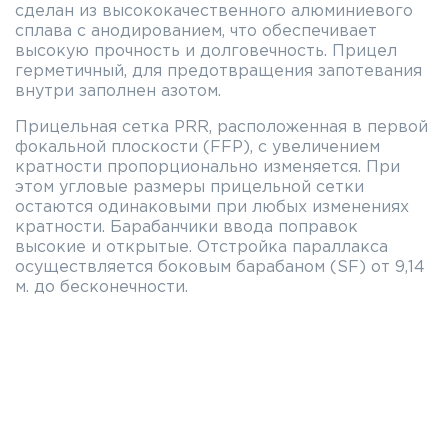
сделан из высококачественного алюминиевого
сплава с анодированием, что обеспечивает
высокую прочность и долговечность. Прицел
герметичный, для предотвращения запотевания
внутри заполнен азотом.
Прицельная сетка PRR, расположенная в первой
фокальной плоскости (FFP), с увеличением
кратности пропорционально изменяется. При
этом угловые размеры прицельной сетки
остаются одинаковыми при любых изменениях
кратности. Барабанчики ввода поправок
высокие и открытые. Отстройка параллакса
осуществляется боковым барабаном (SF) от 9,14
м. до бесконечности.
Благодаря светосильному объективу диаметром
50мм и многослойному просветлению линз
картинка получается светлой и контрастной, а
хорошая видимость сохраняется до глубоких
сумерек.
Блок подсветки расположен в средней части