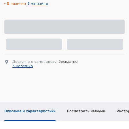
В наличии
3 магазина
Элементы питания и зарядные
устройства
Охотничье снаряжение
Ремни, патронташи и подсумки
Фонари и ЛЦУ
Доступно к самовывозу:
бесплатно
Туристическое снаряжение
3 магазина
Инструменты
Опоры и станки для оружия
Термосы, термосумки, бутылки
Описание и характеристики
Посмотреть наличие
Инстр
Мишени