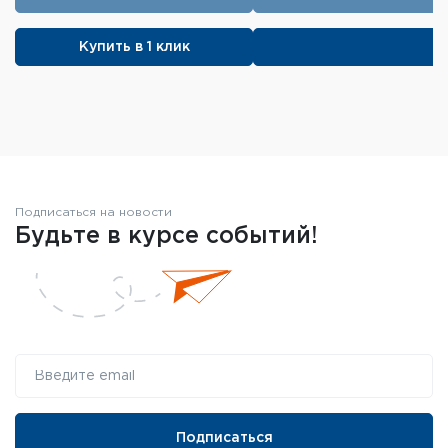
Масса: 680г
Купить в 1 клик
Элемент питания: CR2032
Подписаться на новости
Будьте в курсе событий!