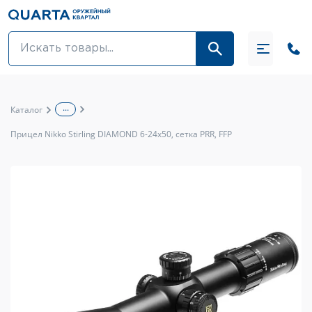
Оптовикам
Акции
...
Каталог
Оптика и крепления
Прицел Nikko Stirling DIAMOND 6-24х50, сетка PRR, FFP
Оружие и патроны
Одежда
Средства для ухода за оружием
Тюнинг оружия и ЗИП
Обувь