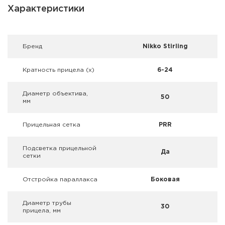
Фальшпатроны
Характеристики
Холодная пристрелка оружия
Брeнд
Nikko Stirling
Оружейные шкафы и сейфы
Кратность прицела (х)
6-24
Чехлы и кейсы
Диаметр объектива,
Релоадинг
50
мм
Сигнальные средства
Прицельная сетка
PRR
Дартс
Подсветка прицельной
Да
сетки
Аксессуары
Отстройка параллакса
Боковая
Комплекты
Диаметр трубы
30
прицела, мм