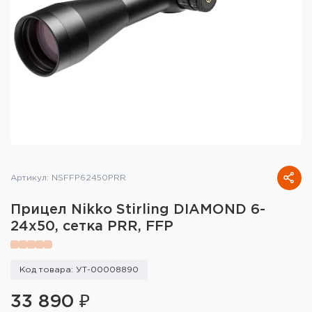
Тактическое снаряжение
Высокоточная стрельба
Спортивная стрельба
Пневматика
Развлекательная стрельба
Ножи
Артикул: NSFFP62450PRR
Инструмент для заточки
Прицел Nikko Stirling DIAMOND 6-
24х50, сетка PRR, FFP
Кобуры и системы ношения
Кейсы и ящики для патронов и
Код товара: УТ-00008890
снаряжения
33 890 ₽
Сумки и рюкзаки