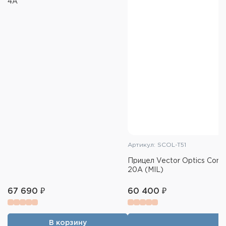
4A
Сетка: PRR
Подсветка: центральное перекрестие, 11
уровней, красная
Отстройка параллакса: боковая 9,14м - ∞
Удаление выходного зрачка: 90мм (при 6x) и
90мм (при 24x)
Поле зрения: 6,1м/100м (при 6x) и 1,5м/100м
(при 24x)
Барабаны ввода поправок: открытые
Цена клика: 0,1MIL
Артикул: SCOL-T51
Диапазон регулировок по вертикали: 50MOA
Прицел Vector Optics Contin
20A (MIL)
Диапазон регулировок по горизонтали: 50MOA
Диаметр объектива: 50мм
67 690 ₽
60 400 ₽
Диаметр трубы: 30мм
Длина: 360мм
В корзину