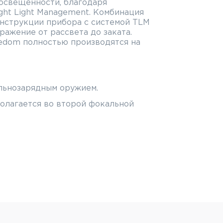
 освещенности, благодаря
ght Light Management. Комбинация
онструкции прибора с системой TLM
ражение от рассвета до заката.
edom полностью производятся на
льнозарядным оружием.
олагается во второй фокальной
метром 1" (25,4 мм).
ent System - покрытие линз,
 в сумерках.
линз для защиты от грязи и
 с более глубокими насечками для
 в перчатках.