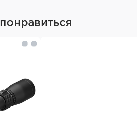
Регулировка одним пал
позволяет быстро и ле
настройки в полевых у
 понравиться
Надежная защита от вл