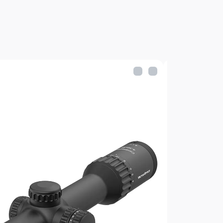
ьцем (один щелчок – 1/4 MOA)
гко устанавливать и сбрасывать
словиях.
аги и запотевания.