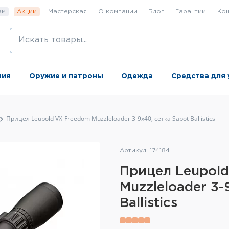
ам
Акции
Мастерская
О компании
Блог
Гарантии
Кон
ния
Оружие и патроны
Одежда
Средства для 
Прицел Leupold VX-Freedom Muzzleloader 3-9x40, сетка Sabot Ballistics
Артикул: 174184
Прицел Leupol
Muzzleloader 3-
Ballistics