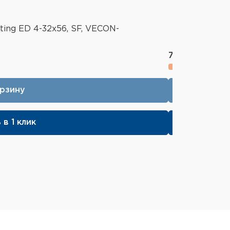
ting ED 4-32x56, SF, VECON-
71 290 ₽
орзину
В 
 в 1 клик
Купи