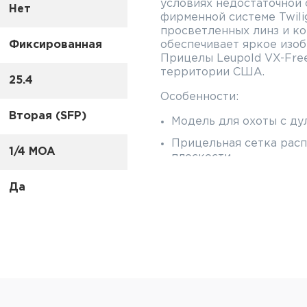
условиях недостаточной
Нет
фирменной системе Twili
просветленных линз и к
Фиксированная
обеспечивает яркое изоб
Прицелы Leupold VX-Fre
территории США.
25.4
Особенности:
Вторая (SFP)
Модель для охоты с ду
Прицельная сетка расп
1/4 MOA
плоскости.
Центральная трубка диа
Да
Twilight Light Managem
улучшающее видимость
Специальное покрытие 
царапин.
Башенки для настройки
удобства использования