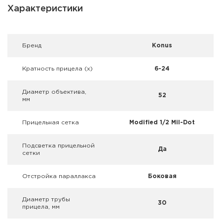
Фальшпатроны
Характеристики
Холодная пристрелка оружия
Брeнд
Konus
Оружейные шкафы и сейфы
Кратность прицела (х)
6-24
Чехлы и кейсы
Диаметр объектива,
Релоадинг
52
мм
Сигнальные средства
Прицельная сетка
Modified 1/2 Mil-Dot
Дартс
Подсветка прицельной
Да
сетки
Аксессуары
Отстройка параллакса
Боковая
Комплекты
Диаметр трубы
30
прицела, мм