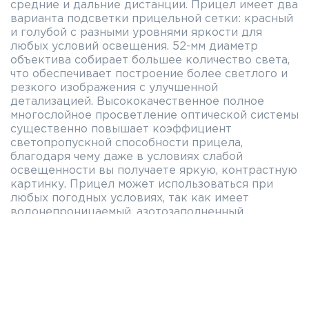
средние и дальние дистанции. Прицел имеет два
варианта подсветки прицельной сетки: красный
и голубой с разными уровнями яркости для
любых условий освещения. 52-мм диаметр
объектива собирает большее количество света,
что обеспечивает построение более светлого и
резкого изображения с улучшенной
детализацией. Высококачественное полное
многослойное просветление оптической системы
существенно повышает коэффициент
светопропускной способности прицела,
благодаря чему даже в условиях слабой
освещенности вы получаете яркую, контрастную
картинку. Прицел может использоваться при
любых погодных условиях, так как имеет
водонепроницаемый, азотозаполненный,
удароустойчивый корпус. Диаметр трубки 30 мм.
Особенности прицела Konuspro T-30
3-12x44
Многослойное просветление линз