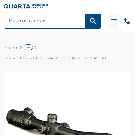
Оптовикам
Акции
...
Каталог
Оптика и крепления
Прицел Konuspro F-30 6-24x52, FFP, SF, Modified 1/2 Mil-Dot
Оружие и патроны
Одежда
Средства для ухода за оружием
Тюнинг оружия и ЗИП
Обувь