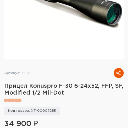
Тактическое снаряжение
Высокоточная стрельба
Спортивная стрельба
Пневматика
Развлекательная стрельба
Ножи
Артикул: 7297
Инструмент для заточки
Прицел Konuspro F-30 6-24x52, FFP, SF,
Modified 1/2 Mil-Dot
Кобуры и системы ношения
Кейсы и ящики для патронов и
Код товара: УТ-00007285
снаряжения
34 900 ₽
Сумки и рюкзаки