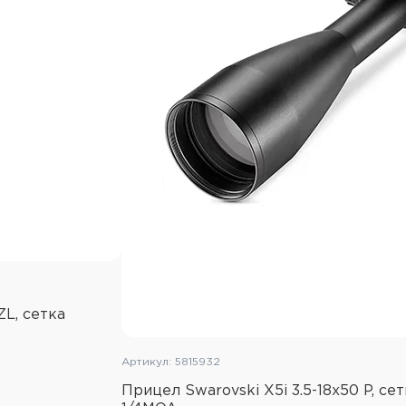
Элемент питания: CR20
Подсветка: да, подсвет
Оптика с просветлённ
Поле зрения на 100м: 17
Водозащищённый проти
запотевания
Общая длина: 342мм
Масса: 765г
L, сетка
Артикул: 5815932
Прицел Swarovski X5i 3.5-18x50 P, се