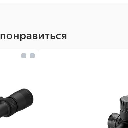
магнум калибров
Красная подсветка точ
В комплекте быстро 
Труба прицела выполне
 понравиться
Матовое покрытие
Защищён от влаги и за
Заполнен азотом
Технические характ
16x50
Кратность: x2-x16
Диаметр объектива: 50
Диаметр трубы: 30 мм
Цена клика: 1/4 MOA
Прицельная сетка: Ger