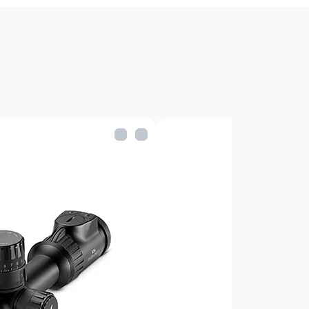
ки
откидывающиеся защитные крышки
на из единой заготовки
потевания
еристики Konus Glory 2-
 мм
man-4