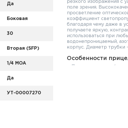
резкого изображения с 
Да
поле зрения. Высококач
просветление оптическо
Боковая
коэффициент светопропу
благодаря чему даже в у
получаете яркую, контр
30
использоваться при любы
водонепроницаемый, азо
корпус. Диаметр трубки –
Вторая (SFP)
Особенности прицел
1/4 MOA
Подсветка точки (вся 
Многослойное просвет
Да
Широкое поле зрения
УТ-00007270
Отстройка от параллак
Съёмный рычаг смены 
Прицельная сетка грав
фокальной плоскости
Может использоваться 