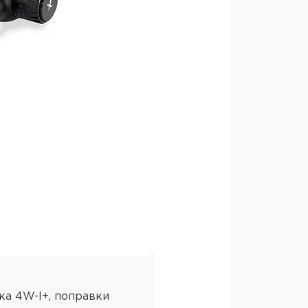
32
ка точки, красная
ым покрытием
,3-2,3 мм
воударный корпус, защита от
тка 4W-I+, поправки