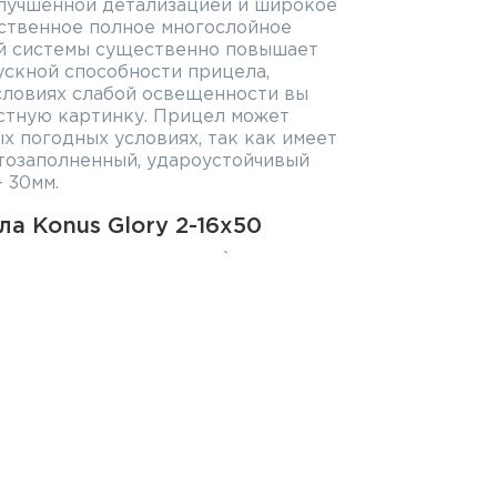
улучшенной детализацией и широкое
ественное полное многослойное
й системы существенно повышает
скной способности прицела,
словиях слабой освещенности вы
астную картинку. Прицел может
х погодных условиях, так как имеет
тозаполненный, удароустойчивый
 30мм.
а Konus Glory 2-16x50
сетка не подсвечивается)
ление линз
са (боковое кольцо)
кратности
ирована на линзе во второй
на нарезном оружии крупных и