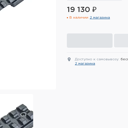
19 130 ₽
В наличии
2 магазина
Доступно к самовывозу:
бес
2 магазина