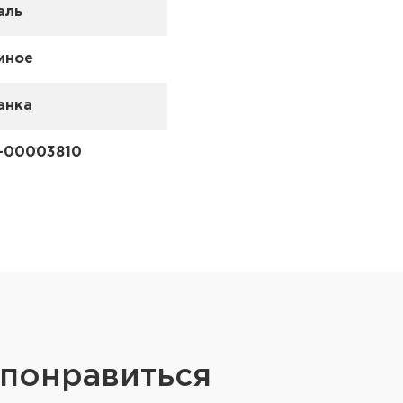
аль
иное
анка
-00003810
 понравиться