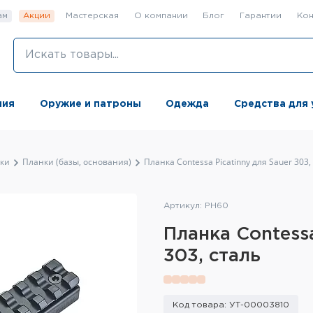
ам
Акции
Мастерская
О компании
Блог
Гарантии
Кон
ния
Оружие и патроны
Одежда
Средства для 
ки
Планки (базы, основания)
Планка Contessa Picatinny для Sauer 303,
Артикул: PH60
Планка Contessa
303, сталь
Код товара: УТ-00003810