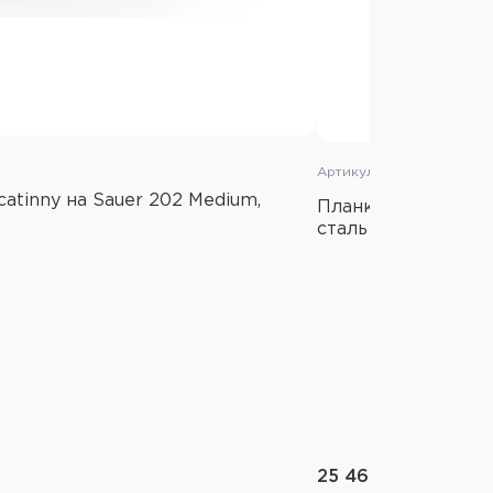
Артикул: 83-00659
atinny на Sauer 202 Medium,
Планка EAW Apel P
сталь
25 460 ₽