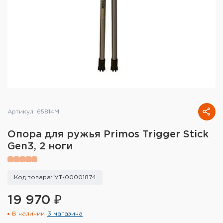
Тактическое снаряжение
Высокоточная стрельба
Спортивная стрельба
Пневматика
Развлекательная стрельба
Артикул: 65814M
Ножи
Опора для ружья Primos Trigger Stick
Инструмент для заточки
Gen3, 2 ноги
Кобуры и системы ношения
Код товара: УТ-00001874
Кейсы и ящики для патронов и
снаряжения
19 970 ₽
В наличии
3 магазина
Сумки и рюкзаки