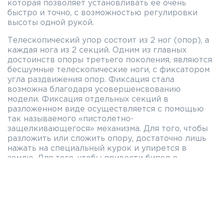
которая позволяет установливать ее очень
быстро и точно, с возможностью регулировки
высоты одной рукой.
Телескопический упор состоит из 2 ног (опор), а
каждая нога из 2 секций. Одним из главных
достоинств опоры третьего поколения, являются
бесшумные телескопические ноги, с фиксатором
угла раздвижения опор. Фиксация стала
возможна благодаря усовершенсвованию
модели. Фиксация отдельных секций в
разложенном виде осуществляется с помощью
так называемого «пистолетно-
защелкивающегося» механизма. Для того, чтобы
разложить или сложить опору, достаточно лишь
нажать на специальный курок и упирется в
землю. Для того, чтобы привести бипод в
удобное положение нужна всего одна секунда
времени, а с вашей стороны лишь нажатие на
спусковую скобу фиксатор. Больше никаких
телодвижений и нагибаний с приседаниями,
фиксированием колен и т.д. - вам нужно просто
нажать на спуск. Бипод сам адаптируется под