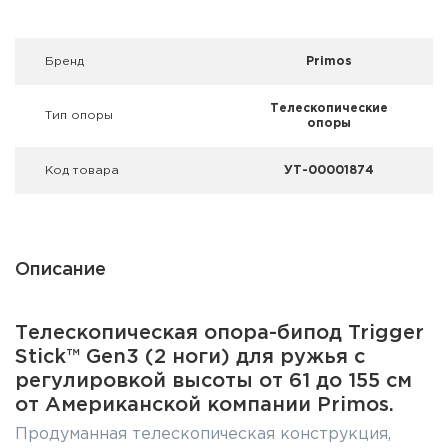
Фальшпатроны
Холодная пристрелка оружия
Брeнд
Primos
Оружейные шкафы и сейфы
Телескопические
Тип опоры
опоры
Чехлы и кейсы
Код товара
УТ-00001874
Релоадинг
Сигнальные средства
Описание
Дартс
Телескопическая опора-бипод Trigger
Аксессуары
Stick™ Gen3 (2 ноги) для ружья с
Комплекты
регулировкой высоты от 61 до 155 см
от Американской компании Primos.
Продуманная телескопическая конструкция,