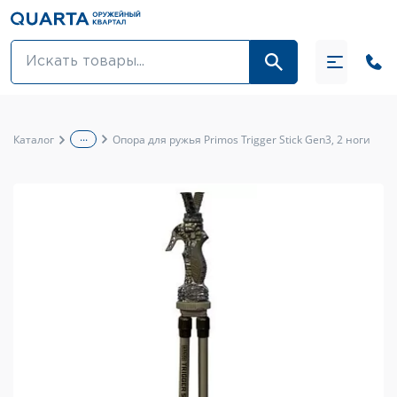
Оптовикам
Акции
...
Каталог
Опора для ружья Primos Trigger Stick Gen3, 2 ноги
Оптика и крепления
Оружие и патроны
Одежда
Средства для ухода за оружием
Тюнинг оружия и ЗИП
Обувь