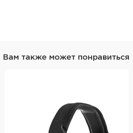
Дополнительные аксессуары для
активных наушников ShotTime
Крепление на шлем Earmor M11 ARC
Гелевые амбушюры средней мягкости
Гелевые амбушюры повышенной мякгости
Вам также может понравиться
Технические характеристики ShotTime
44 Pro:
NRR: 23 dB
SNR: 28 dB
Питание: 2xAAA
Аудиовход: AUX 3,5 мм
Время работы: до 350 часов
Амбушюры: гель