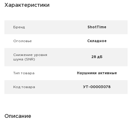
Фальшпатроны
Характеристики
Холодная пристрелка оружия
Брeнд
ShotTime
Оружейные шкафы и сейфы
Оголовье
Складное
Чехлы и кейсы
Снижение уровня
Релоадинг
28 дБ
шума (SNR)
Сигнальные средства
Тип товара
Наушники активные
Дартс
Код товара
УТ-00003078
Аксессуары
Комплекты
Описание