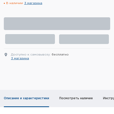
В наличии
3 магазина
Элементы питания и зарядные
устройства
Охотничье снаряжение
Ремни, патронташи и подсумки
Фонари и ЛЦУ
Доступно к самовывозу:
бесплатно
Туристическое снаряжение
3 магазина
Инструменты
Опоры и станки для оружия
Термосы, термосумки, бутылки
Описание и характеристики
Посмотреть наличие
Инстр
Мишени