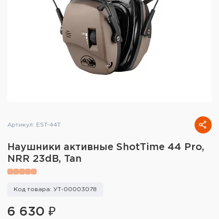
Тактическое снаряжение
Высокоточная стрельба
Спортивная стрельба
Пневматика
Развлекательная стрельба
Ножи
Артикул: EST-44T
Инструмент для заточки
Наушники активные ShotTime 44 Pro,
NRR 23dB, Tan
Кобуры и системы ношения
Кейсы и ящики для патронов и
Код товара: УТ-00003078
снаряжения
6 630 ₽
Сумки и рюкзаки