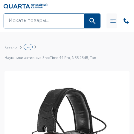
Оптовикам
Акции
...
Каталог
Оптика и крепления
Наушники активные ShotTime 44 Pro, NRR 23dB, Tan
Оружие и патроны
Одежда
Средства для ухода за оружием
Тюнинг оружия и ЗИП
Обувь