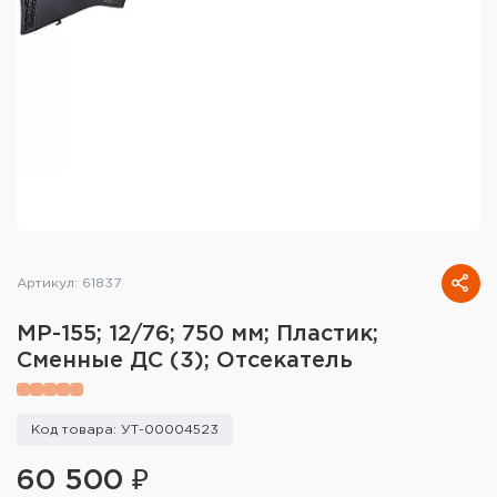
Тактическое снаряжение
Высокоточная стрельба
Спортивная стрельба
Пневматика
Развлекательная стрельба
Ножи
Артикул: 61837
Инструмент для заточки
МР-155; 12/76; 750 мм; Пластик;
Сменные ДС (3); Отсекатель
Кобуры и системы ношения
Кейсы и ящики для патронов и
Код товара: УТ-00004523
снаряжения
60 500 ₽
Сумки и рюкзаки