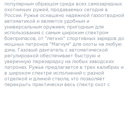
популярным образцом среди всех самозарядных
охотничьих ружей, продаваемых сегодня в
России. Ружье оснащено надежной газоотводной
автоматикой и является удобным и
универсальным оружием, пригодным для
использования с самым широким спектром
боеприпасов, от "легких" спортивных зарядов до
мощных патронов "Магнум" для охоты на любую
дичь. Газовый двигатель с автоматической
регулировкой обеспечивает быструю и
уверенную перезарядку на любых заводских
патронах. Ружье предлагается в трех калибрах и
в широком спектре исполнений с разной
отделкой и длиной ствола, что позволяет
перекрыть практически весь спектр охот с
гладкоствольным оружием.
Хромированный канал ствола и патронник
Сменные дульные сужения
Подствольный трубчатый магазин
Цевье и приклад выполнены из дерева или