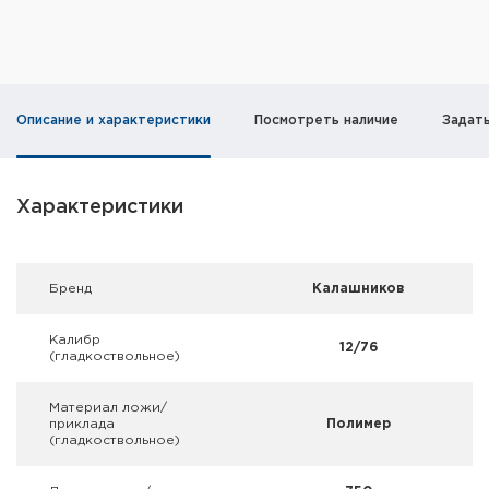
Фальшпатроны
Холодная пристрелка оружия
Оружейные шкафы и сейфы
Описание и характеристики
Посмотреть наличие
Задат
Чехлы и кейсы
Характеристики
Релоадинг
Сигнальные средства
Брeнд
Калашников
Дартс
Калибр
12/76
(гладкоствольное)
Аксессуары
Материал ложи/
Комплекты
приклада
Полимер
(гладкоствольное)