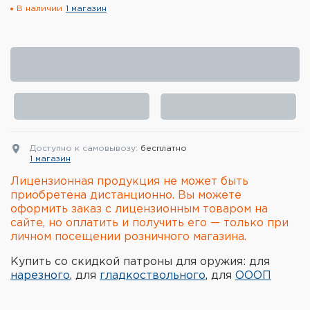
В наличии
1 магазин
Элементы питания и зарядные
устройства
Охотничье снаряжение
Ремни, патронташи и подсумки
Фонари и ЛЦУ
Доступно к самовывозу:
бесплатно
Туристическое снаряжение
1 магазин
Лицензионная продукция не может быть
Инструменты
приобретена дистанционно. Вы можете
оформить заказ с лицензионным товаром на
Опоры и станки для оружия
сайте, но оплатить и получить его — только при
личном посещении розничного магазина.
Термосы, термосумки, бутылки
Купить со скидкой патроны для оружия: для
нарезного
, для
гладкоствольного
, для
ОООП
Мишени