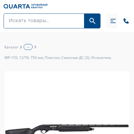
Оптовикам
Акции
...
Каталог
Оптика и крепления
МР-155; 12/76; 750 мм; Пластик; Сменные ДС (3); Отсекатель
Оружие и патроны
Одежда
Средства для ухода за оружием
Тюнинг оружия и ЗИП
Обувь