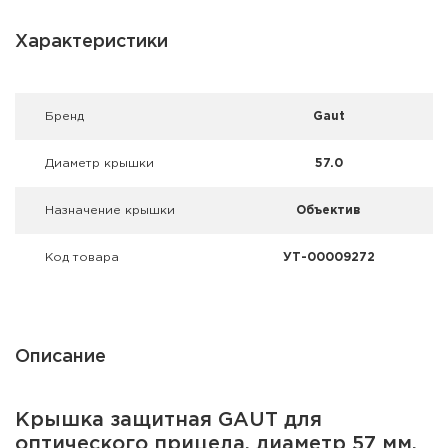
Фальшпатроны
Характеристики
Холодная пристрелка оружия
Оружейные шкафы и сейфы
Брeнд
Gaut
Чехлы и кейсы
Диаметр крышки
57.0
Релоадинг
Назначение крышки
Объектив
Сигнальные средства
Код товара
УТ-00009272
Дартс
Аксессуары
Описание
Комплекты
Крышка защитная GAUT для
оптического прицела, диаметр 57 мм,