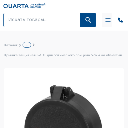
Оптовикам
Акции
...
Каталог
Оптика и крепления
Крышка защитная GAUT для оптического прицела 57мм на объектив
Оружие и патроны
Одежда
Средства для ухода за оружием
Тюнинг оружия и ЗИП
Обувь