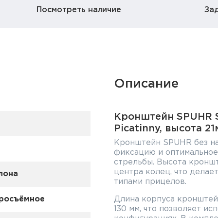
Посмотреть наличие
За
Описание
Кронштейн SPUHR S
Picatinny, высота 2
Кронштейн SPUHR без н
фиксацию и оптимальное
стрельбы. Высота кроншт
центра колец, что делае
лона
типами прицелов.
росъёмное
Длина корпуса кронштейн
130 мм, что позволяет ис