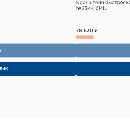
Кронштейн быстросъё
h=23мм, 6MIL
78 630 ₽
у
клик