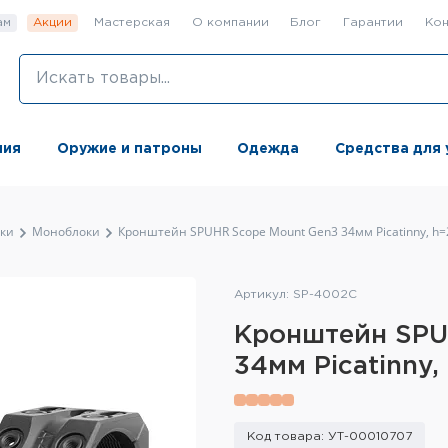
ам
Акции
Мастерская
О компании
Блог
Гарантии
Кон
ния
Оружие и патроны
Одежда
Средства для 
ки
Моноблоки
Кронштейн SPUHR Scope Mount Gen3 34мм Picatinny, h
Артикул: SP-4002C
Кронштейн SPU
34мм Picatinny,
Код товара: УТ-00010707