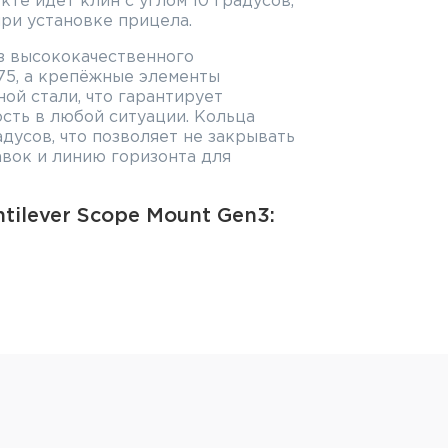
те идёт клин с углом 10 градусов,
при установке прицела.
з высококачественного
75, а крепёжные элементы
ой стали, что гарантирует
сть в любой ситуации. Кольца
адусов, что позволяет не закрывать
вок и линию горизонта для
tilever Scope Mount Gen3:
 Tactical
ц: 38 мм
 колец: 21 мм
тросъёмный
 сплав 7075 T651