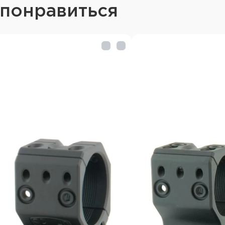
 понравиться
Наклон: 0 MIL / 0 MOA
Основание: Picatinny /