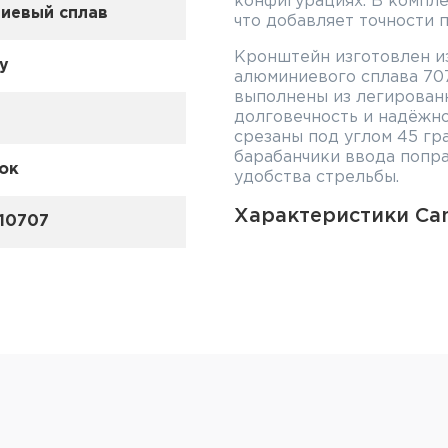
конфигурациях. В комплек
иевый сплав
что добавляет точности 
Кронштейн изготовлен и
ny
алюминиевого сплава 70
выполнены из легированн
долговечность и надёжно
срезаны под углом 45 гр
барабанчики ввода попра
ок
удобства стрельбы.
Характеристики Can
10707
Серия кронштейна: ISMS
Высота до центра коле
Высота до нижней части
Тип установки: небыс
Общая длина: 130 мм
Материал: алюминиевый
Диаметр колец: 34 мм