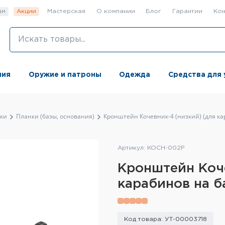
ам
Акции
Мастерская
О компании
Блог
Гарантии
Кон
ния
Оружие и патроны
Одежда
Средства для 
ки
Планки (базы, основания)
Кронштейн Кочевник-4 (низкий) (для ка
Артикул: KOCH-002P
Кронштейн Коче
карабинов на б
Код товара: УТ-00003718