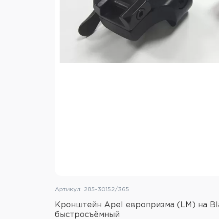
Артикул: 285-30152/365
Кронштейн Apel европризма (LM) на Bla
быстросъёмный