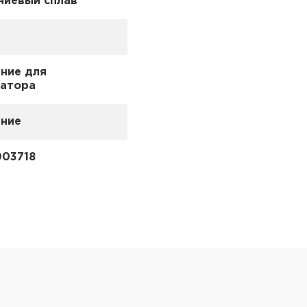
иевый сплав
ние для
атора
ние
03718