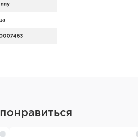
inny
ца
0007463
 понравиться