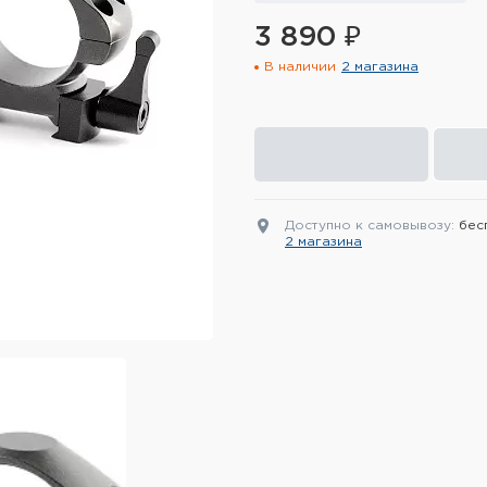
3 890 ₽
В наличии
2 магазина
Доступно к самовывозу:
бес
2 магазина