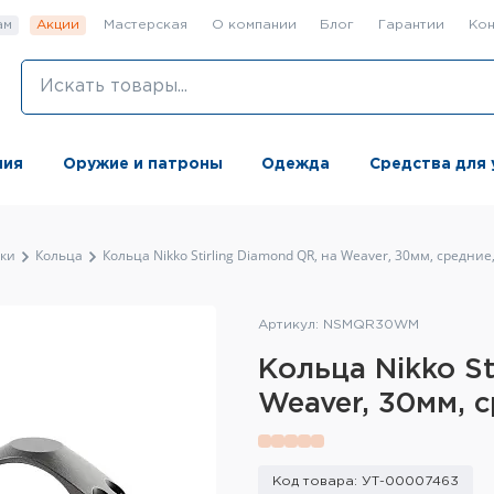
ам
Акции
Мастерская
О компании
Блог
Гарантии
Кон
ния
Оружие и патроны
Одежда
Средства для 
ки
Кольца
Кольца Nikko Stirling Diamond QR, на Weaver, 30мм, средние
Артикул: NSMQR30WM
Кольца Nikko St
Weaver, 30мм, с
Код товара: УТ-00007463