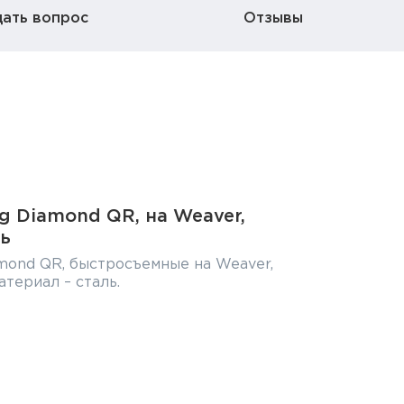
дать вопрос
Отзывы
ng Diamond QR, на Weaver,
ль
amond QR, быстросъемные на Weaver,
атериал – сталь.