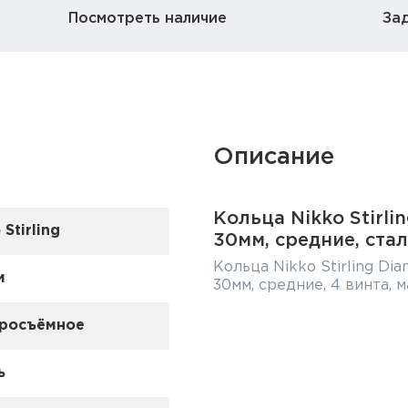
Посмотреть наличие
За
Описание
Кольца Nikko Stirli
 Stirling
30мм, средние, ста
Кольца Nikko Stirling Di
м
30мм, средние, 4 винта, м
росъёмное
ь