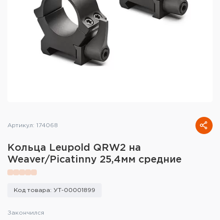
Тактическое снаряжение
Высокоточная стрельба
Спортивная стрельба
Пневматика
Развлекательная стрельба
Ножи
Артикул: 174068
Инструмент для заточки
Кольца Leupold QRW2 на
Weaver/Picatinny 25,4мм средние
Кобуры и системы ношения
Кейсы и ящики для патронов и
Код товара: УТ-00001899
снаряжения
Закончился
Сумки и рюкзаки