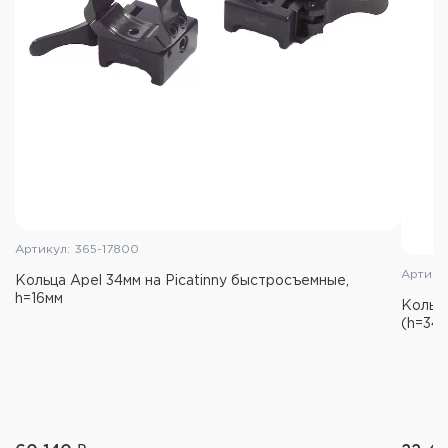
Артикул: 365-17800
Артику
Кольца Apel 34мм на Picatinny быстросъемные,
h=16мм
Кольца
(h=34