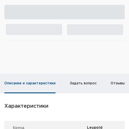
Элементы питания и зарядные
устройства
Охотничье снаряжение
Ремни, патронташи и подсумки
Фонари и ЛЦУ
Туристическое снаряжение
Инструменты
Описание и характеристики
Задать вопрос
Отзывы
Опоры и станки для оружия
Термосы, термосумки, бутылки
Характеристики
Мишени
Брeнд
Leupold