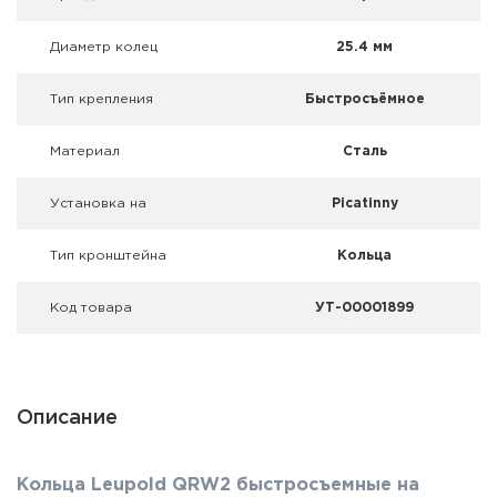
Фальшпатроны
Диаметр колец
25.4 мм
Холодная пристрелка оружия
Тип крепления
Быстросъёмное
Оружейные шкафы и сейфы
Материал
Сталь
Чехлы и кейсы
Установка на
Picatinny
Релоадинг
Тип кронштейна
Кольца
Сигнальные средства
Код товара
УТ-00001899
Дартс
Аксессуары
Описание
Комплекты
Кольца Leupold QRW2 быстросъемные на