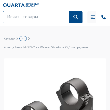
Оптовикам
Акции
...
Каталог
Оптика и крепления
Кольца Leupold QRW2 на Weaver/Picatinny 25,4мм средние
Оружие и патроны
Одежда
Средства для ухода за оружием
Тюнинг оружия и ЗИП
Обувь