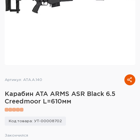
Тактическое снаряжение
Высокоточная стрельба
Спортивная стрельба
Пневматика
Развлекательная стрельба
Ножи
Артикул: АТА.А.140
Инструмент для заточки
Карабин ATA ARMS ASR Black 6.5
Creedmoor L=610мм
Кобуры и системы ношения
Кейсы и ящики для патронов и
Код товара: УТ-00008702
снаряжения
Закончился
Сумки и рюкзаки