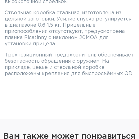
высокоточной стрельбы.
Ствольная коробка стальная, изготовлена из
цельной заготовки. Усилие спуска регулируется
в диапазоне 0,6-1,5 кг. Прицельные
приспособления отсутствуют, предусмотрена
планка Picatinny с наклоном 20MOA для
установки прицела.
Трехпозиционный предохранитель обеспечивает
безопасность обращения с оружием. На
прикладе, цевье и ствольной коробке
расположены крепления для быстросъёмных QD
антабок. Карабин поставляется в полужёстком
кейсе с поролоновыми ложементами.
Особенности ATA ARMS ASR:
Приклад
Эргономичный складной регулируемый приклад
выполнен из анодированного алюминия, имеет
мягкий затыльник-амортизатор. Возможна
регулировка длины приклада (60мм), высоты
Вам также может понравиться
щеки (13мм) и высоты затыльника (24мм).