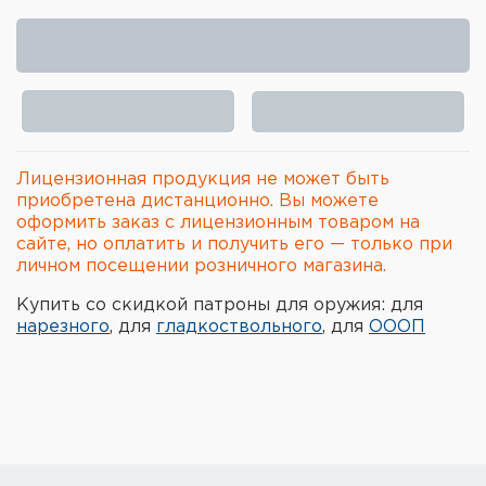
Элементы питания и зарядные
устройства
Охотничье снаряжение
Ремни, патронташи и подсумки
Лицензионная продукция не может быть
Фонари и ЛЦУ
приобретена дистанционно. Вы можете
оформить заказ с лицензионным товаром на
сайте, но оплатить и получить его — только при
Туристическое снаряжение
личном посещении розничного магазина.
Инструменты
Купить со скидкой патроны для оружия: для
нарезного
, для
гладкоствольного
, для
ОООП
Опоры и станки для оружия
Термосы, термосумки, бутылки
Мишени