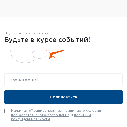
Ёмкость магазина: 10 патронов
Масса: 6кг
Материалы: алюминий, сталь, пластик
Резьба на дульном срезе: М18x1
Подписаться на новости
Регулируемое усилие спуска: 0,6-1,5кг
Будьте в курсе событий!
Цвет: чёрный
Нажимая «Подписаться», вы принимаете условия
пользовательского соглашения
и
политики
конфиденциальности