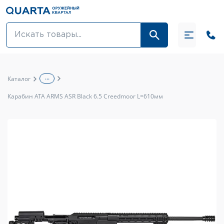
Оптовикам
Акции
...
Каталог
Оптика и крепления
Карабин ATA ARMS ASR Black 6.5 Creedmoor L=610мм
Оружие и патроны
Одежда
Средства для ухода за оружием
Тюнинг оружия и ЗИП
Обувь