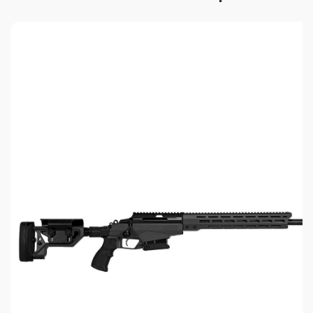
Направляющие регулировочных механизмов
сделаны из нержавеющей стали. В приклад
встроен монопод с двумя типами регулировки:
точной или быстрой.
Рукоятка
Пистолетная рукоятка сделана из
прорезиненного пластика. Внутри есть отсек для
хранения аксессуаров. Подходят рукоятки от
AR-15.
Шасси
Шасси выполнено из цельной алюминиевой
заготовки и обеспечивает высокую
производительность и максимальную точность.
На восьмиугольном цевье находятся слоты
стандарта M-LOK для крепления аксессуаров.
Ствол
Свободно вывешенный ствол имеет твист 1:8". На
дульном срезе нарезана резьба M18x1. На стволе
уже установлен эффективный ДТК для
комфортной стрельбы.