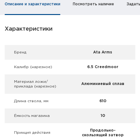
Фальшпатроны
Описание и характеристики
Посмотреть наличие
Задат
Холодная пристрелка оружия
Характеристики
Оружейные шкафы и сейфы
Чехлы и кейсы
Брeнд
Ata Arms
Релоадинг
Калибр (нарезное)
6.5 Creedmoor
Сигнальные средства
Материал ложи/
Алюминиевый сплав
приклада (нарезное)
Дартс
Длина ствола, мм
610
Аксессуары
Ёмкость магазина
10
Комплекты
Продольно-
Принцип действия
скользящий затвор