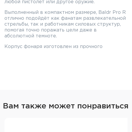
любой пистолет или другое оружие.
Выполненный в компактном размере, Baldr Pro R
отлично подойдёт как фанатам развлекательной
стрельбы, так и работникам силовых структур,
помогая точно поражать цели даже в
абсолютной темноте.
Корпус фонаря изготовлен из прочного
алюминиевого сплава T6061, анодирован в
чёрный цвет и имеет степень пыле- и
влагозащиты IPX4. Это позволяет не бояться
царапин, случайных падений и ударов, а также
любых погодных условий — Olight Baldr Pro R
будет надёжно работать даже в ливень. Питание
фонаря осуществляется от встроенного
аккумулятора, которого хватает на 50 минут
непрерывной работы при включённом лазере и
Вам также может понравиться
максимальной яркости или на 93 — при
минимальной яркости без ЛЦУ. Аккумулятор
полностью заряжается за 1,5 часа с помощью
магнитного кабеля, идущего в комплекте.