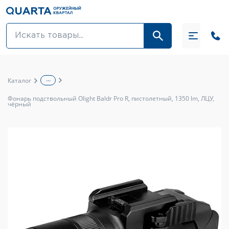
Оптовикам
Акции
...
Каталог
Оптика и крепления
Фонарь подствольный Olight Baldr Pro R, пистолетный, 1350 lm, ЛЦУ,
чёрный
Оружие и патроны
Одежда
Средства для ухода за оружием
Тюнинг оружия и ЗИП
Обувь