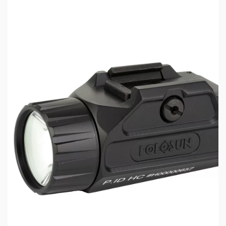
Фонарь оснащён TIR линзой, более
эффективной, чем классические отражатели,
светодиод Cree XH-P 35B HI выдаёт по-
настоящему мощный световой поток, а
минеральное стекло, стойкое к царапинам и
повреждениям, обладает высокой
прозрачностью. За счёт этой комбинации Baldr
Pro R освещает объекты на расстоянии до 200
метров.
Кнопки включения/выключения расположены с
обеих сторон фонаря, соответственно он
подойдёт и правшам, и левшам. Фонарь имеет
два режима яркости: высокий, в котором первые
полторы минуты мощность светового потока
составляет 1350 люмен, а потом происходит
снижение до уровня 500 лм для защиты от
перегрева, и низкий — 300 лм. Кроме того,
доступен режим стробоскопа. Помимо режима
постоянного свечения Baldr Pro R может
работать только когда кнопка включения
удерживается нажатой — это отлично подойдёт
для тактического использования.