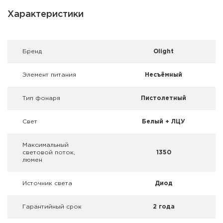
Фальшпатроны
Характеристики
Холодная пристрелка оружия
Оружейные шкафы и сейфы
Брeнд
Olight
Чехлы и кейсы
Элемент питания
Несъёмный
Релоадинг
Тип фонаря
Пистолетный
Сигнальные средства
Свет
Белый + ЛЦУ
Дартс
Максимальный
световой поток,
1350
люмен
Аксессуары
Источник света
Диод
Комплекты
Гарантийный срок
2 года