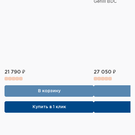
GenIII BDC
аккумулятор
Габариты ДхШхВ: 118х40х74 мм
Масса: 168г
Комплектация:
Дальномер
Кабель для зарядки Micro USB
Чехол с карабином
Ремешок на руку
21 790 ₽
27 050 ₽
Салфетка для чистки оптики
Руководство по эксплуатации
В корзину
Купить в 1 клик