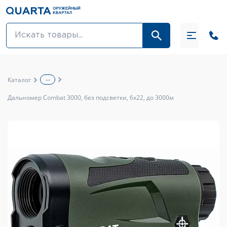
Оптовикам
Акции
...
Каталог
Оптика и крепления
Дальномер Combat 3000, без подсветки, 6х22, до 3000м
Оружие и патроны
Одежда
Средства для ухода за оружием
Тюнинг оружия и ЗИП
Обувь