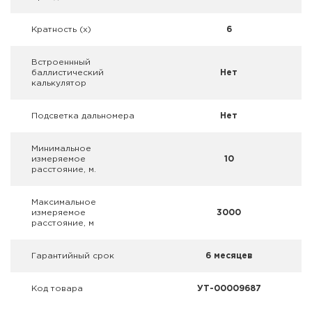
Фальшпатроны
Кратность (х)
6
Холодная пристрелка оружия
Встроеннный
Оружейные шкафы и сейфы
баллистический
Нет
калькулятор
Чехлы и кейсы
Подсветка дальномера
Нет
Релоадинг
Минимальное
измеряемое
10
Сигнальные средства
расстояние, м.
Дартс
Максимальное
измеряемое
3000
расстояние, м
Аксессуары
Гарантийный срок
6 месяцев
Комплекты
Код товара
УТ-00009687