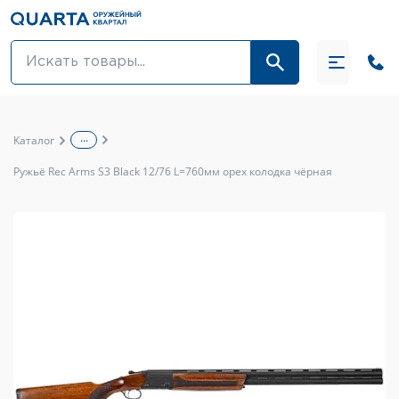
Оптовикам
Акции
...
Каталог
Оптика и крепления
Ружьё Rec Arms S3 Black 12/76 L=760мм орех колодка чёрная
Оружие и патроны
Одежда
Средства для ухода за оружием
Тюнинг оружия и ЗИП
Обувь