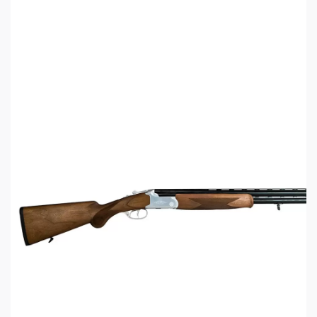
Калибр: 12x76
Длина ствола: 760 мм
Извлечение стреляных гильз: эжектор
Материал ствольной коробки: сталь
Цвет ствольной коробки: чёрный
Материал ложи: орех
Прицельные приспособления: вентилируемая
планка и мушка с фибероптическим волокном