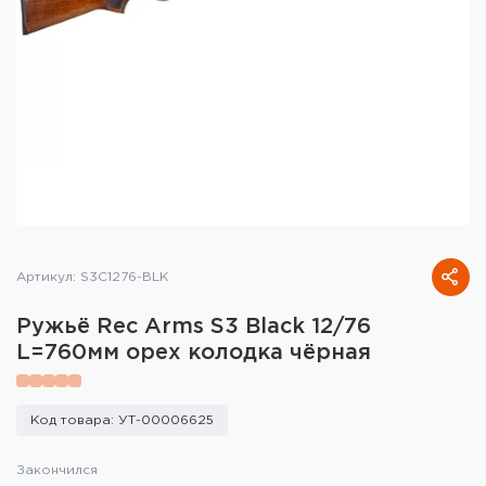
Тактическое снаряжение
Высокоточная стрельба
Спортивная стрельба
Пневматика
Развлекательная стрельба
Ножи
Артикул: S3C1276-BLK
Инструмент для заточки
Ружьё Rec Arms S3 Black 12/76
L=760мм орех колодка чёрная
Кобуры и системы ношения
Кейсы и ящики для патронов и
Код товара: УТ-00006625
снаряжения
Закончился
Сумки и рюкзаки