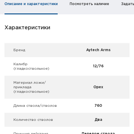
Фальшпатроны
Описание и характеристики
Посмотреть наличие
Задат
Холодная пристрелка оружия
Характеристики
Оружейные шкафы и сейфы
Чехлы и кейсы
Брeнд
Aytech Arms
Релоадинг
Калибр
12/76
(гладкоствольное)
Сигнальные средства
Материал ложи/
Дартс
приклада
Орех
(гладкоствольное)
Аксессуары
Длина ствола/стволов
760
Комплекты
Количество стволов
Два
Принцип действия
Перелом ствола