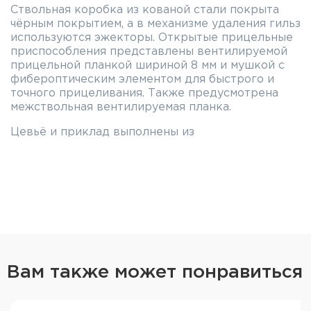
Ствольная коробка из кованой стали покрыта
чёрным покрытием, а в механизме удаления гильз
используются эжекторы. Открытые прицельные
приспособления представлены вентилируемой
прицельной планкой шириной 8 мм и мушкой с
фибероптическим элементом для быстрого и
точного прицеливания. Также предусмотрена
межствольная вентилируемая планка.
Цевьё и приклад выполнены из
высококачественного турецкого ореха с
насечкой в местах хвата для надёжного
удержания оружия. Приклад ружья оснащён
амортизирующим затыльником, обеспечивая
комфорт стрельбы. Безопасность использования
обеспечивает механический предохранитель.
Rec Arms S3 Black — достойный выбор как для
стендовой стрельбы, так и для охоты.
Вам также может понравиться
Технические характеристики ружья
MP-155 Strela: