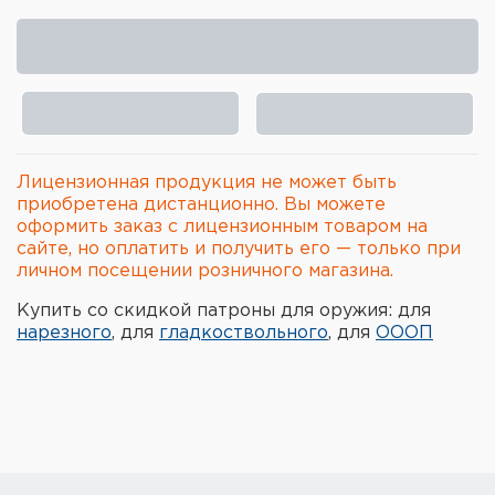
Элементы питания и зарядные
устройства
Охотничье снаряжение
Ремни, патронташи и подсумки
Лицензионная продукция не может быть
Фонари и ЛЦУ
приобретена дистанционно. Вы можете
оформить заказ с лицензионным товаром на
сайте, но оплатить и получить его — только при
Туристическое снаряжение
личном посещении розничного магазина.
Инструменты
Купить со скидкой патроны для оружия: для
нарезного
, для
гладкоствольного
, для
ОООП
Опоры и станки для оружия
Термосы, термосумки, бутылки
Мишени