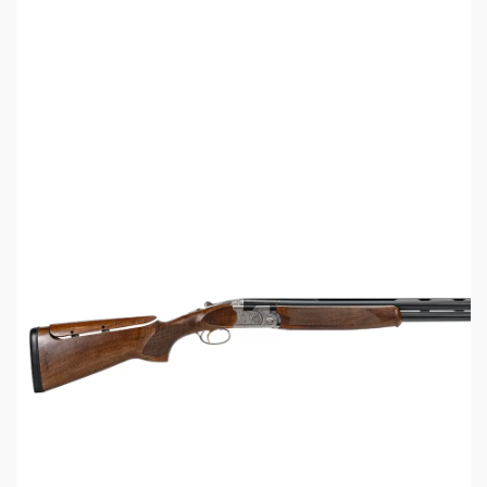
Ствольная коробка модели Invictus имеет
серебристо-матовую поверхность и украшена
высококлассной гравировкой. Стволы имеют
превосходную спайку и идеальное воронение.
В качестве прицельных приспособлений
используются вентилируемая прицельная
планка, сужающаяся от 10 до 8 мм, и белая мушка
типа Bradley
В комплект ружья входят 6 спортивных
хромированных дульных насадок Maxis,
выступающих за дульный срез на 20 мм, и ключ
для их замены.
В соответствии с последними требованиями
законодательства РФ подойдет как первое
ружьё для начинающих стрелков.
Характеристики Caesar Guerini Invictus
I Sporting