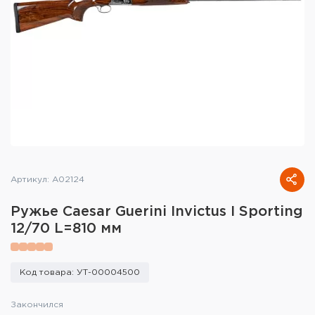
Тактическое снаряжение
Высокоточная стрельба
Спортивная стрельба
Пневматика
Развлекательная стрельба
Ножи
Артикул: A02124
Инструмент для заточки
Ружье Caesar Guerini Invictus I Sporting
12/70 L=810 мм
Кобуры и системы ношения
Кейсы и ящики для патронов и
Код товара: УТ-00004500
снаряжения
Закончился
Сумки и рюкзаки