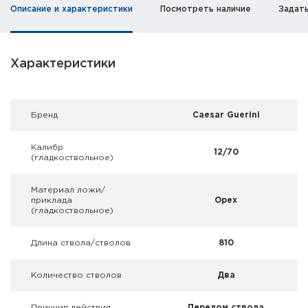
Фальшпатроны
Описание и характеристики
Посмотреть наличие
Задат
Холодная пристрелка оружия
Характеристики
Оружейные шкафы и сейфы
Чехлы и кейсы
Брeнд
Caesar Guerini
Релоадинг
Калибр
12/70
(гладкоствольное)
Сигнальные средства
Материал ложи/
Дартс
приклада
Орех
(гладкоствольное)
Аксессуары
Длина ствола/стволов
810
Комплекты
Количество стволов
Два
Принцип действия
Перелом ствола