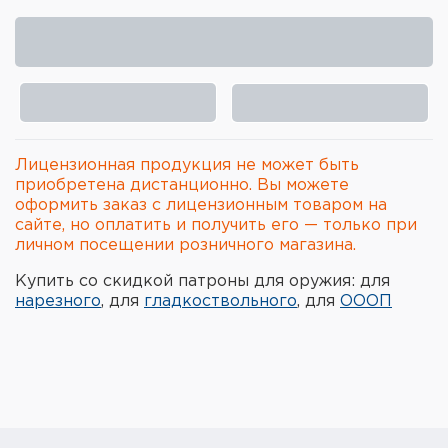
Элементы питания и зарядные
устройства
Охотничье снаряжение
Ремни, патронташи и подсумки
Лицензионная продукция не может быть
Фонари и ЛЦУ
приобретена дистанционно. Вы можете
оформить заказ с лицензионным товаром на
сайте, но оплатить и получить его — только при
Туристическое снаряжение
личном посещении розничного магазина.
Инструменты
Купить со скидкой патроны для оружия: для
нарезного
, для
гладкоствольного
, для
ОООП
Опоры и станки для оружия
Термосы, термосумки, бутылки
Мишени