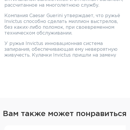
рассчитанное на многолетнюю службу.
Компания Caesar Guerini утверждает, что ружьё
Invictus способно сделать миллион выстрелов,
без каких-либо поломок, при своевременном
техническом обслуживании.
У ружья Invictus инновационная система
запирания, обеспечивающая ему невероятную
живучесть. Кулачки Invictus пришли на замену
традиционным осевым шарнирам. Кулачки
крепятся к блоку стволов при помощи винтов и
входят в выборки в ствольной коробке. Чтобы
заменить изношенные кулачки, необходимо
открутить четыре винта, извлечь кулачки,
установить новые и закрепить их винтами.
Приклад и цевьё изготовлены из
высококачественного ореха и пропитаны маслом.
В местах хвата нанесена оружейная насечка,
Вам также может понравиться
позволяющая надёжно удерживать оружие.
Приклад ружья Invictus имеет классический
прямой гребень и резиновый затыльник.