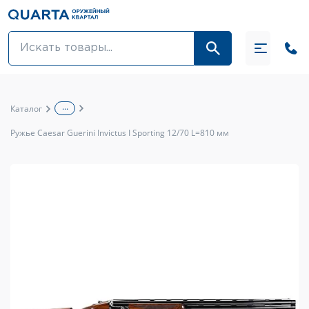
Оптовикам
Акции
...
Каталог
Оптика и крепления
Ружье Caesar Guerini Invictus I Sporting 12/70 L=810 мм
Оружие и патроны
Одежда
Средства для ухода за оружием
Тюнинг оружия и ЗИП
Обувь