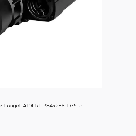
 помеха
 позволяет использовать его в
дождь, песок или плотный туман -
 об окружающей среде и
м важном!
Ray xHolo HL13
теристики
 объектива Германий Матрица iRay
x280 Плотность матрицы 17um
x Частота смены кадров 25 Герц
ение дисплея 320x320 px Угол
сов Чувствительность сенсора
ицельная сетка 4 шт. Профили
Артикул:
ибровка Автоматическая / Ручная
Longot A10LRF, 384x288, D35, с
ремя работы и питание До 3ч СR123
Прицел
 - +50 Ударная стойкость 6000 ДЖ
дально
 Лазерный целеуказатель Есть Вес
мм) 58.5x80.5x74.5 Страна
рантия производителя 2 года