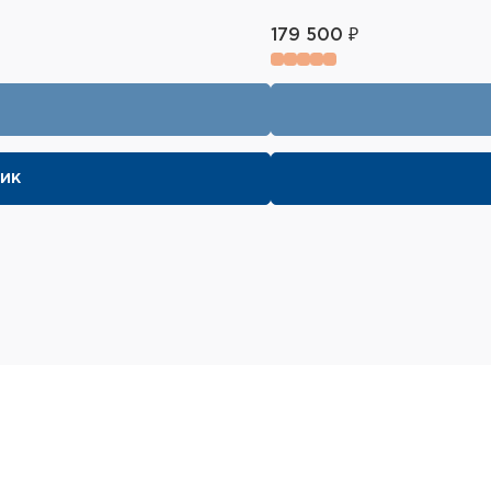
Рабочие характери
179 500 ₽
Обнаружение автомобиля
470м Обнаружение челов
210м Обнаружение кабана
лик