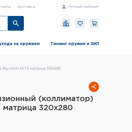
такты
Доставка
Личный кабинет
ухода за оружием
Тюнинг оружия и ЗИП
iRay xHolo HL13, матрица 320x280
изионный (коллиматор)
3, матрица 320x280