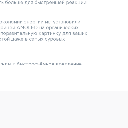
ть больше для быстрейшей реакции!
 экономии энергии мы установили
трицей AMOLED на органических
 поразительную картинку для ваших
отой даже в самых суровых
кунды и быстросъёмное крепление
венно среагировать в любой
бота до 4 часов при использовании
ния для батарей 18650 и
нешнего питания.
ор iRay xHolo HL13 способен
змеримые с полноразмерными