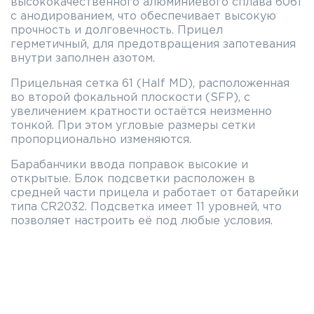
высококачественного алюминиевого сплава 6061
с анодированием, что обеспечивает высокую
прочность и долговечность. Прицел
герметичный, для предотвращения запотевания
внутри заполнен азотом.
Прицельная сетка 61 (Half MD), расположенная
во второй фокальной плоскости (SFP), с
увеличением кратности остаётся неизменно
тонкой. При этом угловые размеры сетки
пропорционально изменяются.
Барабанчики ввода поправок высокие и
открытые. Блок подсветки расположен в
средней части прицела и работает от батарейки
типа CR2032. Подсветка имеет 11 уровней, что
позволяет настроить её под любые условия.
Подсвечивается полностью всё центральное
перекрестие.
Особенности:
Прицельная сетка расположена во второй
фокальной плоскости