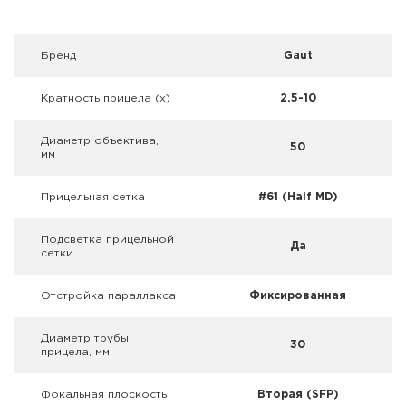
Фальшпатроны
Холодная пристрелка оружия
Брeнд
Gaut
Оружейные шкафы и сейфы
Кратность прицела (х)
2.5-10
Чехлы и кейсы
Диаметр объектива,
50
мм
Релоадинг
Прицельная сетка
#61 (Half MD)
Сигнальные средства
Подсветка прицельной
Да
сетки
Дартс
Отстройка параллакса
Фиксированная
Аксессуары
Диаметр трубы
Комплекты
30
прицела, мм
Фокальная плоскость
Вторая (SFP)