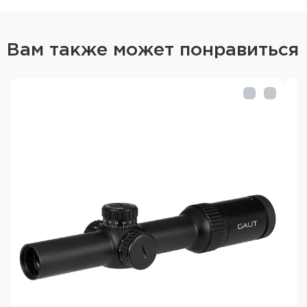
Материал корпуса: алюминиевый сплав
Покрытие: чёрное, матовое
Вам также может понравиться
Водонепроницаемость и пылезащищённость
Внутри заполнен азотом
Высокая прочность и защита от ударов
Технические характеристики:
Увеличение: 2,5-10х
Сетка: 61 (Half MD)
Подсветка: центральное перекрестие, 11
уровней, красная
Отстройка параллакса: нет
Удаление выходного зрачка: 85 мм (при 2,5x) и
82 мм (при 10x)
Диаметр выходного зрачка: 9,1 мм (при 2,5x) и
4,7 мм (при 10x)