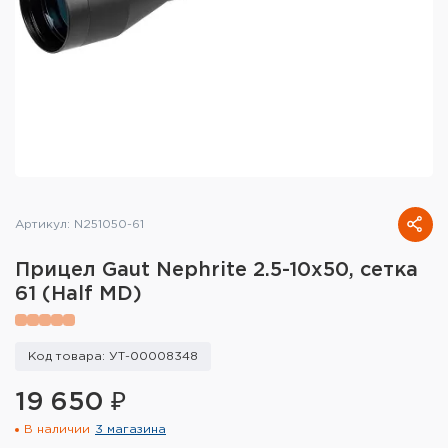
Тактическое снаряжение
Высокоточная стрельба
Спортивная стрельба
Пневматика
Развлекательная стрельба
Артикул: N251050-61
Ножи
Прицел Gaut Nephrite 2.5-10x50, сетка
Инструмент для заточки
61 (Half MD)
Кобуры и системы ношения
Код товара: УТ-00008348
Кейсы и ящики для патронов и
снаряжения
19 650 ₽
В наличии
3 магазина
Сумки и рюкзаки