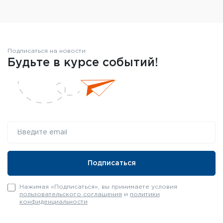
Элемент питания: CR2032
Комплектация
Защитные крышки для объектива и окуляра
Подписаться на новости
Салфетка из микрофибры
Будьте в курсе событий!
Пластиковый ключ для замены батарейки
Нажимая «Подписаться», вы принимаете условия
пользовательского соглашения
и
политики
конфиденциальности