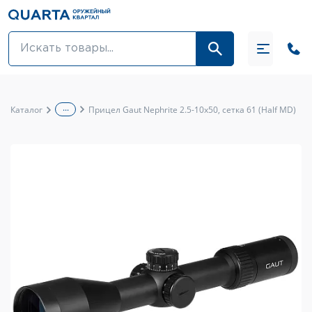
Оптовикам
Акции
...
Каталог
Прицел Gaut Nephrite 2.5-10x50, сетка 61 (Half MD)
Оптика и крепления
Оружие и патроны
Одежда
Средства для ухода за оружием
Тюнинг оружия и ЗИП
Обувь